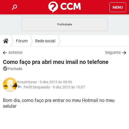
MENU
INÍCIO
JOGOS
WHATSAPP
DICAS
Fórum
Rede social
CELULAR
FACEBOOK
JOGOS
WHATSAPP
DOWNLOADS
Anterior
Seguinte
OUTLOOK
EXCEL
CELULAR
FACEBOOK
Como faço pra abri meu imail no telefone
INSTAGRAM
JOGOS
GMAIL
WHATSAPP
FÓRUM
OUTLOOK
EXCEL
Fechado
GUIA DE COMPRAS
CELULAR
FACEBOOK
INSTAGRAM
JOGOS
GMAIL
WHATSAPP
GLOSSÁRIO
OUTLOOK
Knspinturas
- 9 dez 2015 às 08:56
EXCEL
GUIA DE COMPRAS
CELULAR
FACEBOOK
Perfil bloqueado -
9 dez 2015 às 10:07
INSTAGRAM
JOGOS
GMAIL
WHATSAPP
OUTLOOK
EXCEL
Bom dia, como faço pra entrar no meu Hotmail no meu
GUIA DE COMPRAS
CELULAR
FACEBOOK
selular
INSTAGRAM
GMAIL
OUTLOOK
EXCEL
GUIA DE COMPRAS
INSTAGRAM
GMAIL