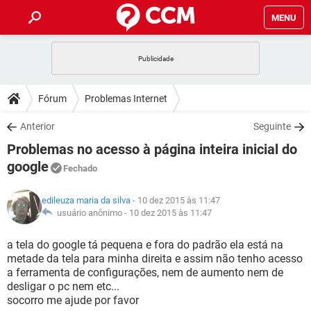
MENU
INÍCIO
JOGOS
WHATSAPP
DICAS
Fórum
Problemas Internet
CELULAR
FACEBOOK
JOGOS
WHATSAPP
DOWNLOADS
Anterior
Seguinte
OUTLOOK
EXCEL
CELULAR
FACEBOOK
Problemas no acesso à página inteira inicial do
INSTAGRAM
JOGOS
GMAIL
WHATSAPP
FÓRUM
OUTLOOK
EXCEL
google
Fechado
GUIA DE COMPRAS
CELULAR
FACEBOOK
INSTAGRAM
JOGOS
GMAIL
WHATSAPP
GLOSSÁRIO
OUTLOOK
EXCEL
edileuza maria da silva
- 10 dez 2015 às 11:47
GUIA DE COMPRAS
CELULAR
FACEBOOK
usuário anônimo -
10 dez 2015 às 11:47
INSTAGRAM
JOGOS
GMAIL
WHATSAPP
OUTLOOK
EXCEL
a tela do google tá pequena e fora do padrão ela está na
GUIA DE COMPRAS
CELULAR
FACEBOOK
INSTAGRAM
GMAIL
metade da tela para minha direita e assim não tenho acesso
OUTLOOK
EXCEL
a ferramenta de configurações, nem de aumento nem de
GUIA DE COMPRAS
desligar o pc nem etc...
INSTAGRAM
GMAIL
socorro me ajude por favor