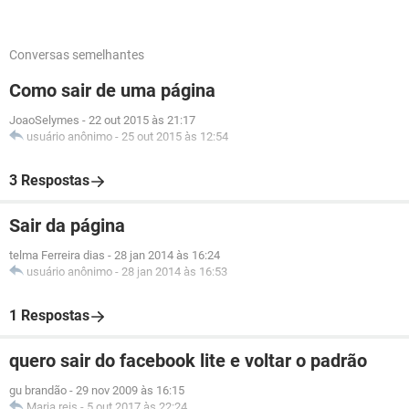
Conversas semelhantes
Como sair de uma página
JoaoSelymes
-
22 out 2015 às 21:17
usuário anônimo
-
25 out 2015 às 12:54
3 Respostas
Sair da página
telma Ferreira dias
-
28 jan 2014 às 16:24
usuário anônimo
-
28 jan 2014 às 16:53
1 Respostas
quero sair do facebook lite e voltar o padrão
gu brandão
-
29 nov 2009 às 16:15
Maria reis
-
5 out 2017 às 22:24