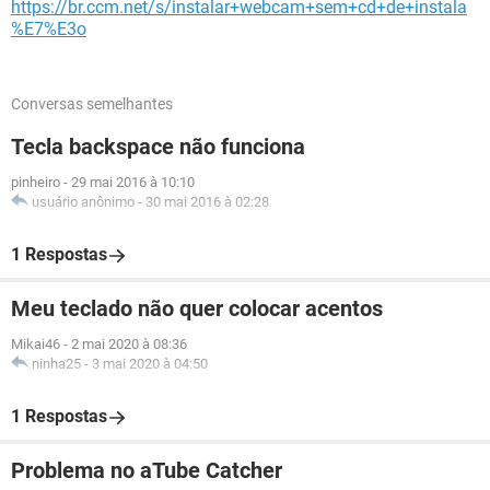
https://br.ccm.net/s/instalar+webcam+sem+cd+de+instala
%E7%E3o
Conversas semelhantes
Tecla backspace não funciona
pinheiro
-
29 mai 2016 à 10:10
usuário anônimo
-
30 mai 2016 à 02:28
1 Respostas
Meu teclado não quer colocar acentos
Mikai46
-
2 mai 2020 à 08:36
ninha25
-
3 mai 2020 à 04:50
1 Respostas
Problema no aTube Catcher