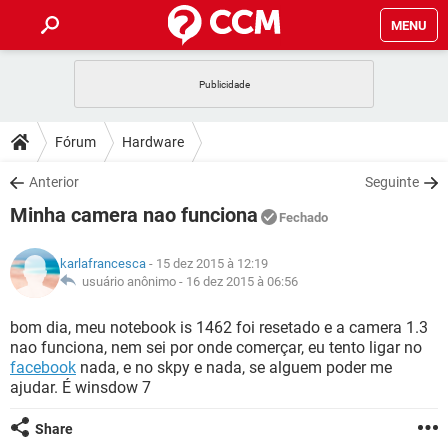
MENU
INÍCIO
JOGOS
WHATSAPP
DICAS
Fórum
Hardware
CELULAR
FACEBOOK
JOGOS
WHATSAPP
DOWNLOADS
Anterior
Seguinte
OUTLOOK
EXCEL
CELULAR
FACEBOOK
Minha camera nao funciona
INSTAGRAM
JOGOS
GMAIL
WHATSAPP
Fechado
FÓRUM
OUTLOOK
EXCEL
GUIA DE COMPRAS
CELULAR
FACEBOOK
karlafrancesca
- 15 dez 2015 à 12:19
INSTAGRAM
JOGOS
GMAIL
WHATSAPP
GLOSSÁRIO
usuário anônimo -
16 dez 2015 à 06:56
OUTLOOK
EXCEL
GUIA DE COMPRAS
CELULAR
FACEBOOK
INSTAGRAM
JOGOS
GMAIL
WHATSAPP
bom dia, meu notebook is 1462 foi resetado e a camera 1.3
OUTLOOK
EXCEL
nao funciona, nem sei por onde comerçar, eu tento ligar no
GUIA DE COMPRAS
CELULAR
FACEBOOK
facebook
nada, e no skpy e nada, se alguem poder me
INSTAGRAM
GMAIL
ajudar. É winsdow 7
OUTLOOK
EXCEL
GUIA DE COMPRAS
INSTAGRAM
GMAIL
Share