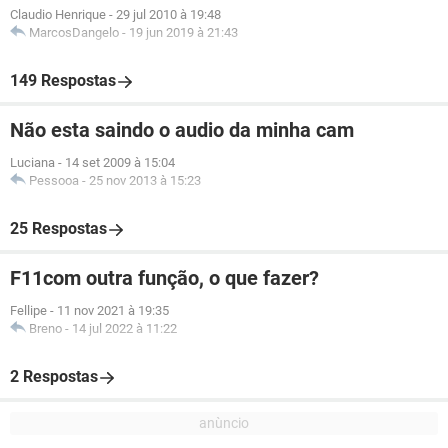
Claudio Henrique
-
29 jul 2010 à 19:48
MarcosDangelo
-
19 jun 2019 à 21:43
149 Respostas
Não esta saindo o audio da minha cam
Luciana
-
14 set 2009 à 15:04
Pessooa
-
25 nov 2013 à 15:23
25 Respostas
F11com outra função, o que fazer?
Fellipe
-
11 nov 2021 à 19:35
Breno
-
14 jul 2022 à 11:22
2 Respostas