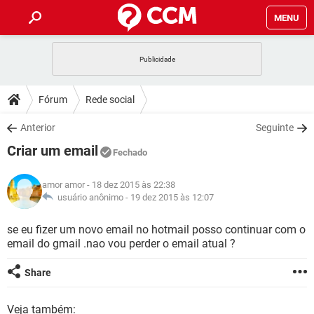
MENU
INÍCIO
JOGOS
WHATSAPP
DICAS
Fórum
Rede social
CELULAR
FACEBOOK
JOGOS
WHATSAPP
DOWNLOADS
Anterior
Seguinte
OUTLOOK
EXCEL
CELULAR
FACEBOOK
Criar um email
INSTAGRAM
JOGOS
GMAIL
WHATSAPP
Fechado
FÓRUM
OUTLOOK
EXCEL
GUIA DE COMPRAS
CELULAR
FACEBOOK
amor amor
- 18 dez 2015 às 22:38
INSTAGRAM
JOGOS
GMAIL
WHATSAPP
GLOSSÁRIO
usuário anônimo -
19 dez 2015 às 12:07
OUTLOOK
EXCEL
GUIA DE COMPRAS
CELULAR
FACEBOOK
INSTAGRAM
JOGOS
GMAIL
WHATSAPP
se eu fizer um novo email no hotmail posso continuar com o
OUTLOOK
EXCEL
email do gmail .nao vou perder o email atual ?
GUIA DE COMPRAS
CELULAR
FACEBOOK
INSTAGRAM
GMAIL
OUTLOOK
EXCEL
Share
GUIA DE COMPRAS
INSTAGRAM
GMAIL
Veja também: