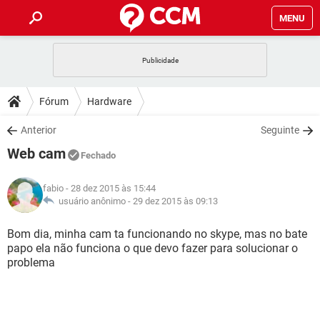
MENU
INÍCIO
JOGOS
WHATSAPP
DICAS
Fórum
Hardware
CELULAR
FACEBOOK
JOGOS
WHATSAPP
DOWNLOADS
Anterior
Seguinte
OUTLOOK
EXCEL
CELULAR
FACEBOOK
Web cam
INSTAGRAM
JOGOS
GMAIL
WHATSAPP
Fechado
FÓRUM
OUTLOOK
EXCEL
GUIA DE COMPRAS
CELULAR
FACEBOOK
fabio
- 28 dez 2015 às 15:44
INSTAGRAM
JOGOS
GMAIL
WHATSAPP
GLOSSÁRIO
usuário anônimo -
29 dez 2015 às 09:13
OUTLOOK
EXCEL
GUIA DE COMPRAS
CELULAR
FACEBOOK
INSTAGRAM
JOGOS
GMAIL
WHATSAPP
Bom dia, minha cam ta funcionando no skype, mas no bate
OUTLOOK
EXCEL
papo ela não funciona o que devo fazer para solucionar o
GUIA DE COMPRAS
CELULAR
FACEBOOK
problema
INSTAGRAM
GMAIL
OUTLOOK
EXCEL
GUIA DE COMPRAS
INSTAGRAM
GMAIL