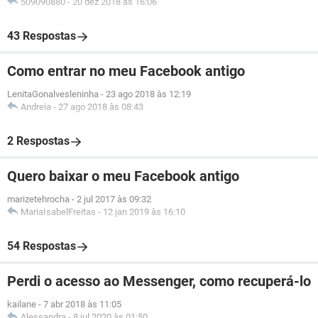
509090880
-
20 dez 2018 às 16:06
43 Respostas
Como entrar no meu Facebook antigo
LenitaGonalvesleninha
-
23 ago 2018 às 12:19
Andreia
-
27 ago 2018 às 08:43
2 Respostas
Quero baixar o meu Facebook antigo
marizetehrocha
-
2 jul 2017 às 09:32
MariaIsabelFreitas
-
12 jan 2019 às 16:10
54 Respostas
Perdi o acesso ao Messenger, como recuperá-lo
kailane
-
7 abr 2018 às 11:05
Alessandra
-
8 jul 2020 às 01:50