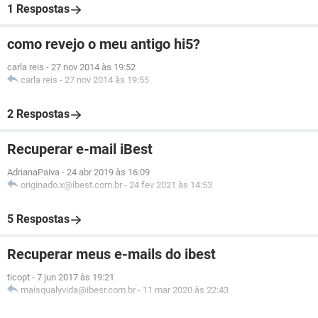
1 Respostas
como revejo o meu antigo hi5?
carla reis
-
27 nov 2014 às 19:52
carla reis
-
27 nov 2014 às 19:55
2 Respostas
Recuperar e-mail iBest
AdrianaPaiva
-
24 abr 2019 às 16:09
originado.x@ibest.com.br
-
24 fev 2021 às 14:53
5 Respostas
Recuperar meus e-mails do ibest
ticopt
-
7 jun 2017 às 19:21
maisqualyvida@ibesr.com.br
-
11 mar 2020 às 22:43