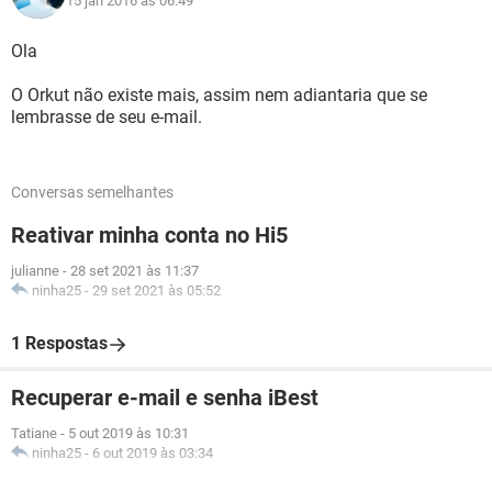
15 jan 2016 às 06:49
Ola
O Orkut não existe mais, assim nem adiantaria que se
lembrasse de seu e-mail.
Conversas semelhantes
Reativar minha conta no Hi5
julianne
-
28 set 2021 às 11:37
ninha25
-
29 set 2021 às 05:52
1 Respostas
Recuperar e-mail e senha iBest
Tatiane
-
5 out 2019 às 10:31
ninha25
-
6 out 2019 às 03:34