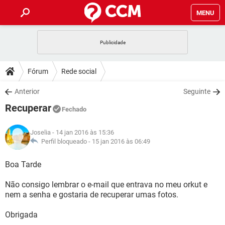
MENU
INÍCIO
JOGOS
WHATSAPP
DICAS
Fórum
Rede social
CELULAR
FACEBOOK
JOGOS
WHATSAPP
DOWNLOADS
Anterior
Seguinte
OUTLOOK
EXCEL
CELULAR
FACEBOOK
Recuperar
INSTAGRAM
JOGOS
GMAIL
WHATSAPP
Fechado
FÓRUM
OUTLOOK
EXCEL
GUIA DE COMPRAS
CELULAR
FACEBOOK
Joselia
- 14 jan 2016 às 15:36
INSTAGRAM
JOGOS
GMAIL
WHATSAPP
GLOSSÁRIO
Perfil bloqueado -
15 jan 2016 às 06:49
OUTLOOK
EXCEL
GUIA DE COMPRAS
CELULAR
FACEBOOK
INSTAGRAM
JOGOS
GMAIL
WHATSAPP
Boa Tarde
OUTLOOK
EXCEL
GUIA DE COMPRAS
CELULAR
FACEBOOK
Não consigo lembrar o e-mail que entrava no meu orkut e
INSTAGRAM
GMAIL
nem a senha e gostaria de recuperar umas fotos.
OUTLOOK
EXCEL
GUIA DE COMPRAS
INSTAGRAM
GMAIL
Obrigada