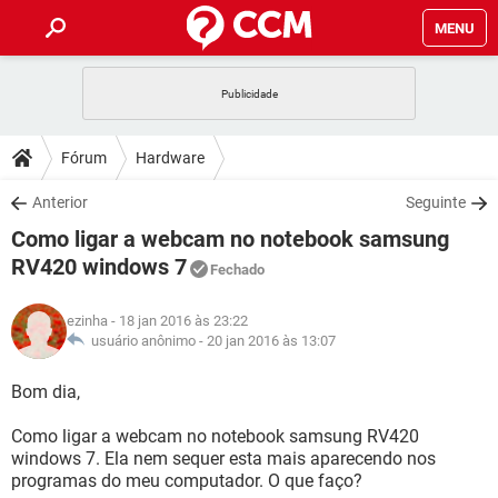
MENU
INÍCIO
JOGOS
WHATSAPP
DICAS
Fórum
Hardware
CELULAR
FACEBOOK
JOGOS
WHATSAPP
DOWNLOADS
Anterior
Seguinte
OUTLOOK
EXCEL
CELULAR
FACEBOOK
Como ligar a webcam no notebook samsung
INSTAGRAM
JOGOS
GMAIL
WHATSAPP
FÓRUM
OUTLOOK
EXCEL
RV420 windows 7
Fechado
GUIA DE COMPRAS
CELULAR
FACEBOOK
INSTAGRAM
JOGOS
GMAIL
WHATSAPP
GLOSSÁRIO
OUTLOOK
EXCEL
ezinha
- 18 jan 2016 às 23:22
GUIA DE COMPRAS
CELULAR
FACEBOOK
usuário anônimo -
20 jan 2016 às 13:07
INSTAGRAM
JOGOS
GMAIL
WHATSAPP
OUTLOOK
EXCEL
Bom dia,
GUIA DE COMPRAS
CELULAR
FACEBOOK
INSTAGRAM
GMAIL
OUTLOOK
EXCEL
Como ligar a webcam no notebook samsung RV420
GUIA DE COMPRAS
windows 7. Ela nem sequer esta mais aparecendo nos
INSTAGRAM
GMAIL
programas do meu computador. O que faço?