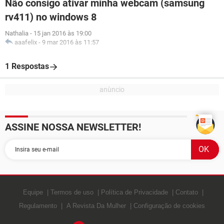
Não consigo ativar minha webcam (samsung
rv411) no windows 8
Nathalia
-
15 jan 2016 às 19:00
aaafelix
-
9 mar 2016 às 11:57
1 Respostas
ASSINE NOSSA NEWSLETTER!
Equipe
Termos de uso
Política de Privacidade
Contato
Regulamento
A Revista Da Mulher
Configuração de cookies