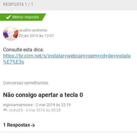
RESPOSTA 1 / 1
Melhor resposta
usuário anônimo
20 jan 2016 às 13:07
Consulte esta dica:
https://br.ccm.net/s/instalar+webcam+sem+cd+de+instala
%E7%E3o
Conversas semelhantes
Não consigo apertar a tecla 0
eigiovannamoore
-
2 mar 2019 às 22:19
ninha25
-
3 mar 2019 às 05:28
1 Respostas