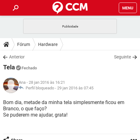
MENU
INÍCIO
JOGOS
WHATSAPP
DICAS
Fórum
Hardware
CELULAR
FACEBOOK
JOGOS
WHATSAPP
DOWNLOADS
Anterior
Seguinte
OUTLOOK
EXCEL
CELULAR
FACEBOOK
Tela
INSTAGRAM
JOGOS
GMAIL
WHATSAPP
Fechado
FÓRUM
OUTLOOK
EXCEL
GUIA DE COMPRAS
CELULAR
FACEBOOK
Ana
- 28 jan 2016 às 16:21
INSTAGRAM
JOGOS
GMAIL
WHATSAPP
GLOSSÁRIO
Perfil bloqueado -
29 jan 2016 às 07:45
OUTLOOK
EXCEL
GUIA DE COMPRAS
CELULAR
FACEBOOK
INSTAGRAM
JOGOS
GMAIL
WHATSAPP
Bom dia, metade da minha tela simplesmente ficou em
OUTLOOK
EXCEL
Branco, o que faço?
GUIA DE COMPRAS
CELULAR
FACEBOOK
Se puderem me ajudar, grata!
INSTAGRAM
GMAIL
OUTLOOK
EXCEL
GUIA DE COMPRAS
INSTAGRAM
GMAIL