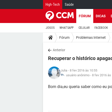
High-Tech
Saúde
FÓRUM
DICAS
JOGOS
WHATSAPP
CELULAR
FACEBOOK
Fórum
Problemas Internet
Anterior
Recuperar o histórico apaga
Julia
- 8 fev 2016 às 10:55
usuário anônimo -
8 fev 2016 às
Bom dia,eu queria saber como eu po