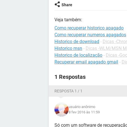
Share
Veja também:
Como recuperar historico apagado
Como recuperar numeros apagados
Historico de download
-
Dicas -Chr
Historico msn
-
Dicas -WLM/MSN M
Historico de localização
-
Dicas -Go
Recuperar email apagado gmail
-
Di
1 Respostas
RESPOSTA 1 / 1
usuário anônimo
8 fev 2016 às 11:59
Só com um software de recuperação