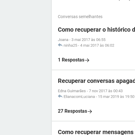
Conversas semelhantes
Como recuperar o histórico 
Joana
-
3 mai 2017 às 06:55
ninha25
-
4 mai 2017 às 06:02
1 Respostas
Recuperar conversas apaga
Edna Guimarães
-
7 nov 2017 às 00:43
ElianacomLuciana
-
15 mar 2019 às 19:50
27 Respostas
Como recuperar mensagens