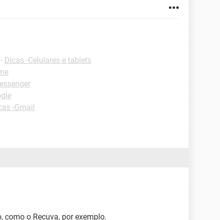
-
Dicas -Celulares e tablets
ome
essenger
ogle
cas -Gmail
, como o Recuva, por exemplo.