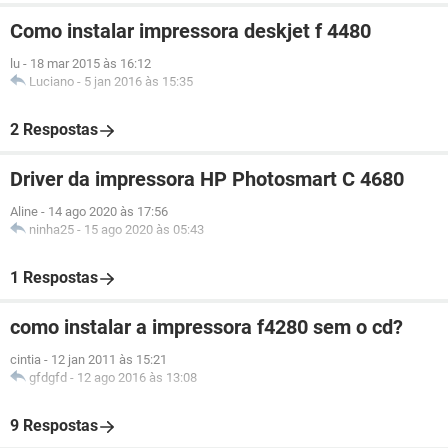
Como instalar impressora deskjet f 4480
lu
-
18 mar 2015 às 16:12
Luciano
-
5 jan 2016 às 15:35
2 Respostas
Driver da impressora HP Photosmart C 4680
Aline
-
14 ago 2020 às 17:56
ninha25
-
15 ago 2020 às 05:43
1 Respostas
como instalar a impressora f4280 sem o cd?
cintia
-
12 jan 2011 às 15:21
gfdgfd
-
12 ago 2016 às 13:08
9 Respostas