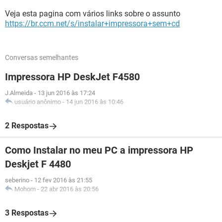
Veja esta pagina com vários links sobre o assunto
https://br.ccm.net/s/instalar+impressora+sem+cd
Conversas semelhantes
Impressora HP DeskJet F4580
J.Almeida
-
13 jun 2016 às 17:24
usuário anônimo
-
14 jun 2016 às 10:46
2 Respostas
Como Instalar no meu PC a impressora HP
Deskjet F 4480
seberino
-
12 fev 2016 às 21:55
Mohom
-
22 abr 2016 às 20:56
3 Respostas