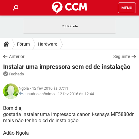
MENU
INÍCIO
JOGOS
WHATSAPP
DICAS
Fórum
Hardware
CELULAR
FACEBOOK
JOGOS
WHATSAPP
DOWNLOADS
Anterior
Seguinte
OUTLOOK
EXCEL
CELULAR
FACEBOOK
Instalar uma impressora sem cd de instalação
INSTAGRAM
JOGOS
GMAIL
WHATSAPP
FÓRUM
OUTLOOK
EXCEL
Fechado
GUIA DE COMPRAS
CELULAR
FACEBOOK
INSTAGRAM
JOGOS
GMAIL
WHATSAPP
GLOSSÁRIO
OUTLOOK
Ngola
- 12 fev 2016 às 07:11
EXCEL
GUIA DE COMPRAS
CELULAR
FACEBOOK
usuário anônimo -
12 fev 2016 às 12:44
INSTAGRAM
JOGOS
GMAIL
WHATSAPP
OUTLOOK
EXCEL
Bom dia,
GUIA DE COMPRAS
CELULAR
FACEBOOK
gostaria instalar uma impressora canon i-sensys MF5880dn
INSTAGRAM
GMAIL
mais não tenho o cd de instalação.
OUTLOOK
EXCEL
GUIA DE COMPRAS
INSTAGRAM
GMAIL
Adão Ngola