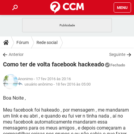
MENU
INÍCIO
JOGOS
WHATSAPP
DICAS
Fórum
Rede social
CELULAR
FACEBOOK
JOGOS
WHATSAPP
DOWNLOADS
Anterior
Seguinte
OUTLOOK
EXCEL
CELULAR
FACEBOOK
Como ter de volta facebook hackeado
INSTAGRAM
JOGOS
GMAIL
WHATSAPP
Fechado
FÓRUM
OUTLOOK
EXCEL
GUIA DE COMPRAS
CELULAR
FACEBOOK
Anonimo
- 17 fev 2016 às 20:16
INSTAGRAM
JOGOS
GMAIL
WHATSAPP
GLOSSÁRIO
usuário anônimo -
18 fev 2016 às 05:00
OUTLOOK
EXCEL
GUIA DE COMPRAS
CELULAR
FACEBOOK
INSTAGRAM
JOGOS
GMAIL
WHATSAPP
Boa Noite ,
OUTLOOK
EXCEL
GUIA DE COMPRAS
CELULAR
FACEBOOK
Meu facebook foi hakeado , por mensagem , me mandaram
INSTAGRAM
GMAIL
um link e eu abri , e quando eu fui ver n tinha nada , aí no
OUTLOOK
EXCEL
GUIA DE COMPRAS
meu facebook automaticamente mandaram essa
INSTAGRAM
GMAIL
mensagens para os meus amigos , e depois começaram a
compartilhar coisas nos grupos e eu não sabia o que fazer ,