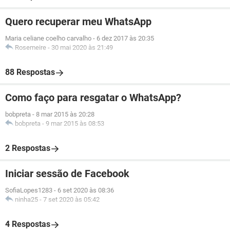
Quero recuperar meu WhatsApp
Maria celiane coelho carvalho
-
6 dez 2017 às 20:35
Rosemeire
-
30 mai 2020 às 21:49
88 Respostas
Como faço para resgatar o WhatsApp?
bobpreta
-
8 mar 2015 às 20:28
bobpreta
-
9 mar 2015 às 08:53
2 Respostas
Iniciar sessão de Facebook
SofiaLopes1283
-
6 set 2020 às 08:36
ninha25
-
7 set 2020 às 05:42
4 Respostas