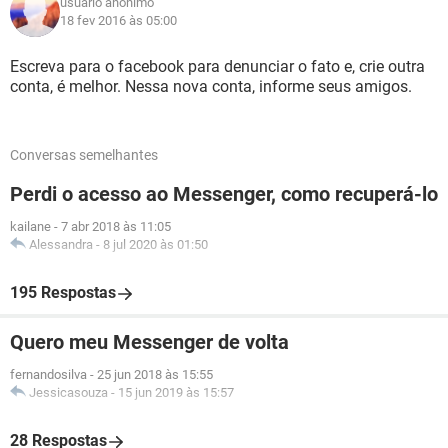
usuário anônimo
18 fev 2016 às 05:00
Escreva para o facebook para denunciar o fato e, crie outra
conta, é melhor. Nessa nova conta, informe seus amigos.
Conversas semelhantes
Perdi o acesso ao Messenger, como recuperá-lo
kailane
-
7 abr 2018 às 11:05
Alessandra
-
8 jul 2020 às 01:50
195 Respostas
Quero meu Messenger de volta
fernandosilva
-
25 jun 2018 às 15:55
Jessicasouza
-
15 jun 2019 às 15:57
28 Respostas