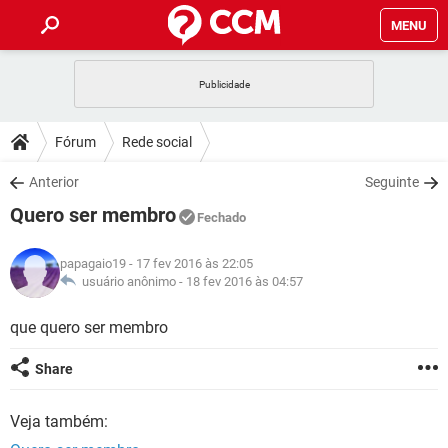
MENU
INÍCIO
JOGOS
WHATSAPP
DICAS
Fórum
Rede social
CELULAR
FACEBOOK
JOGOS
WHATSAPP
DOWNLOADS
Anterior
Seguinte
OUTLOOK
EXCEL
CELULAR
FACEBOOK
Quero ser membro
INSTAGRAM
JOGOS
GMAIL
WHATSAPP
Fechado
FÓRUM
OUTLOOK
EXCEL
GUIA DE COMPRAS
CELULAR
FACEBOOK
papagaio19
- 17 fev 2016 às 22:05
INSTAGRAM
JOGOS
GMAIL
WHATSAPP
GLOSSÁRIO
usuário anônimo -
18 fev 2016 às 04:57
OUTLOOK
EXCEL
GUIA DE COMPRAS
CELULAR
FACEBOOK
INSTAGRAM
JOGOS
GMAIL
WHATSAPP
que quero ser membro
OUTLOOK
EXCEL
GUIA DE COMPRAS
CELULAR
FACEBOOK
Share
INSTAGRAM
GMAIL
OUTLOOK
EXCEL
GUIA DE COMPRAS
Veja também:
INSTAGRAM
GMAIL