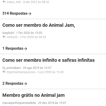
satan_666
-
8 abr 2022 às 08:32
314 Respostas
Como ser membro do Animal Jam,
tuayla34
-
1 fev 2020 às 15:55
ninha25
-
2 fev 2020 às 04:34
1 Respostas
Como ser membro infinito e safiras infinitas
Dj_animaljam
-
29 ago 2019 às 13:57
Djprimeiroproguisoso
-
6 jun 2020 às 15:43
2 Respostas
Membro grátis no Animal jam
macaquinhoquemeadota
-
29 dez 2018 às 15:07