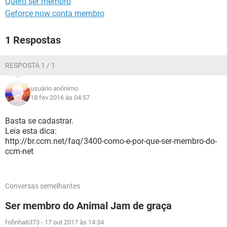
Quero ser membro
GUIA DE COMPRAS
Geforce now conta membro
1 Respostas
RESPOSTA 1 / 1
usuário anônimo
18 fev 2016 às 04:57
Basta se cadastrar.
Leia esta dica:
http://br.ccm.net/faq/3400-como-e-por-que-ser-membro-do-
ccm-net
Conversas semelhantes
Ser membro do Animal Jam de graça
fofinha6373
-
17 out 2017 às 14:34