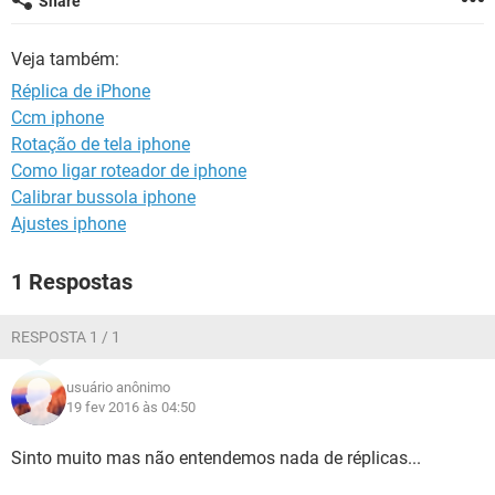
Share
GUIA DE COMPRAS
Veja também:
Réplica de iPhone
Ccm iphone
Rotação de tela iphone
Como ligar roteador de iphone
Calibrar bussola iphone
Ajustes iphone
1 Respostas
RESPOSTA 1 / 1
usuário anônimo
19 fev 2016 às 04:50
Sinto muito mas não entendemos nada de réplicas...