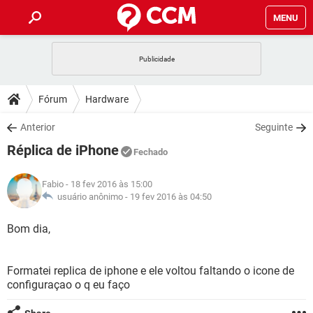
MENU
INÍCIO
JOGOS
WHATSAPP
DICAS
Fórum
Hardware
CELULAR
FACEBOOK
JOGOS
WHATSAPP
DOWNLOADS
Anterior
Seguinte
OUTLOOK
EXCEL
CELULAR
FACEBOOK
Réplica de iPhone
INSTAGRAM
JOGOS
GMAIL
WHATSAPP
Fechado
FÓRUM
OUTLOOK
EXCEL
GUIA DE COMPRAS
CELULAR
FACEBOOK
Fabio
- 18 fev 2016 às 15:00
INSTAGRAM
JOGOS
GMAIL
WHATSAPP
GLOSSÁRIO
usuário anônimo -
19 fev 2016 às 04:50
OUTLOOK
EXCEL
GUIA DE COMPRAS
CELULAR
FACEBOOK
INSTAGRAM
JOGOS
GMAIL
WHATSAPP
Bom dia,
OUTLOOK
EXCEL
GUIA DE COMPRAS
CELULAR
FACEBOOK
INSTAGRAM
GMAIL
Formatei replica de iphone e ele voltou faltando o icone de
OUTLOOK
EXCEL
GUIA DE COMPRAS
configuraçao o q eu faço
INSTAGRAM
GMAIL