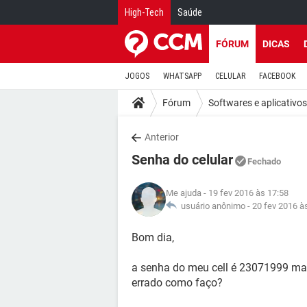
High-Tech
Saúde
FÓRUM
DICAS
JOGOS
WHATSAPP
CELULAR
FACEBOOK
Fórum
Softwares e aplicativos
Anterior
Senha do celular
Fechado
Me ajuda
- 19 fev 2016 às 17:58
usuário anônimo -
20 fev 2016 à
Bom dia,
a senha do meu cell é 23071999 ma
errado como faço?