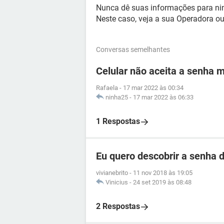
Nunca dê suas informações para n
Neste caso, veja a sua Operadora ou
Conversas semelhantes
Celular não aceita a senha 
Rafaela
-
17 mar 2022 às 00:34
ninha25
-
17 mar 2022 às 06:33
1 Respostas
Eu quero descobrir a senha d
vivianebrito
-
11 nov 2018 às 19:05
Vinicius
-
24 set 2019 às 08:48
2 Respostas