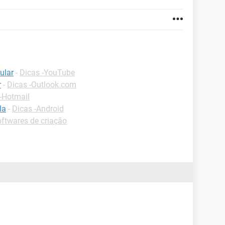
ular
-
Dicas -YouTube
r
-
Dicas -Outlook.com
-Hotmail
la
-
Dicas -Android
ftwares de criação