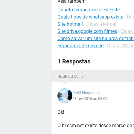
Veja também:
Quanto tempo existe este site
Quais tipos de whatsapp existe
-
Di
Site hotmail
-
Dicas -Hotmail
Site drive.google.com filmes
-
Dicas 
Como salvar um site na area de tra
Ergonomia de um site
-
Dicas - Web
1 Respostas
RESPOSTA 1 / 1
Perfil bloqueado
23 fev 2016 às 08:09
Olá
O br.ccm.net existe desde março de