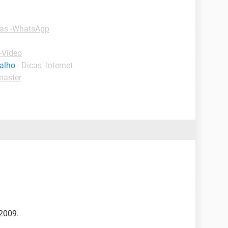
cas -WhatsApp
-Vídeo
balho
-
Dicas -Internet
master
 2009.