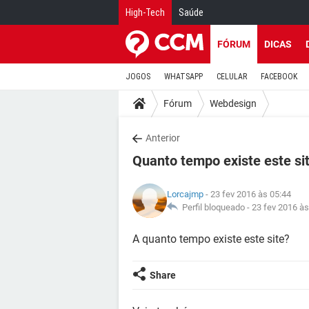
High-Tech
Saúde
FÓRUM
DICAS
JOGOS
WHATSAPP
CELULAR
FACEBOOK
Fórum
Webdesign
Anterior
Quanto tempo existe este si
Lorcajmp
- 23 fev 2016 às 05:44
Perfil bloqueado -
23 fev 2016 às
A quanto tempo existe este site?
Share