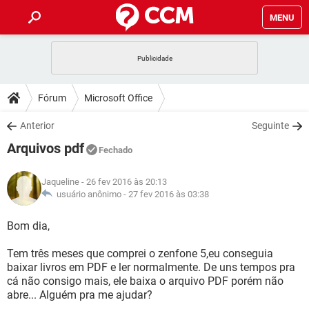
MENU
INÍCIO
JOGOS
WHATSAPP
DICAS
Fórum
Microsoft Office
CELULAR
FACEBOOK
JOGOS
WHATSAPP
DOWNLOADS
Anterior
Seguinte
OUTLOOK
EXCEL
CELULAR
FACEBOOK
Arquivos pdf
INSTAGRAM
JOGOS
GMAIL
WHATSAPP
Fechado
FÓRUM
OUTLOOK
EXCEL
GUIA DE COMPRAS
CELULAR
FACEBOOK
Jaqueline
- 26 fev 2016 às 20:13
INSTAGRAM
JOGOS
GMAIL
WHATSAPP
GLOSSÁRIO
usuário anônimo -
27 fev 2016 às 03:38
OUTLOOK
EXCEL
GUIA DE COMPRAS
CELULAR
FACEBOOK
INSTAGRAM
JOGOS
GMAIL
WHATSAPP
Bom dia,
OUTLOOK
EXCEL
GUIA DE COMPRAS
CELULAR
FACEBOOK
Tem três meses que comprei o zenfone 5,eu conseguia
INSTAGRAM
GMAIL
baixar livros em PDF e ler normalmente. De uns tempos pra
OUTLOOK
EXCEL
GUIA DE COMPRAS
cá não consigo mais, ele baixa o arquivo PDF porém não
INSTAGRAM
GMAIL
abre... Alguém pra me ajudar?