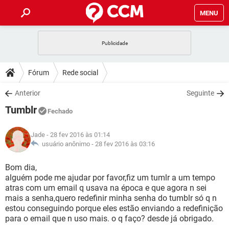
MENU
INÍCIO
JOGOS
WHATSAPP
DICAS
Fórum
Rede social
CELULAR
FACEBOOK
JOGOS
WHATSAPP
DOWNLOADS
Anterior
Seguinte
OUTLOOK
EXCEL
CELULAR
FACEBOOK
Tumblr
INSTAGRAM
JOGOS
GMAIL
WHATSAPP
Fechado
FÓRUM
OUTLOOK
EXCEL
GUIA DE COMPRAS
CELULAR
FACEBOOK
Jade
- 28 fev 2016 às 01:14
INSTAGRAM
JOGOS
GMAIL
WHATSAPP
GLOSSÁRIO
usuário anônimo -
28 fev 2016 às 03:16
OUTLOOK
EXCEL
GUIA DE COMPRAS
CELULAR
FACEBOOK
INSTAGRAM
JOGOS
GMAIL
WHATSAPP
Bom dia,
OUTLOOK
EXCEL
alguém pode me ajudar por favor,fiz um tumlr a um tempo
GUIA DE COMPRAS
CELULAR
FACEBOOK
atras com um email q usava na época e que agora n sei
INSTAGRAM
GMAIL
mais a senha,quero redefinir minha senha do tumblr só q n
OUTLOOK
EXCEL
GUIA DE COMPRAS
estou conseguindo porque eles estão enviando a redefinição
INSTAGRAM
GMAIL
para o email que n uso mais. o q faço? desde já obrigado.