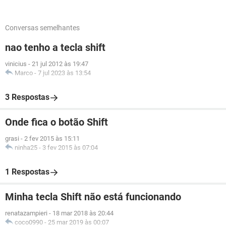
Conversas semelhantes
nao tenho a tecla shift
vinicius
-
21 jul 2012 às 19:47
Marco
-
7 jul 2023 às 13:54
3 Respostas
Onde fica o botão Shift
grasi
-
2 fev 2015 às 15:11
ninha25
-
3 fev 2015 às 07:04
1 Respostas
Minha tecla Shift não está funcionando
renatazampieri
-
18 mar 2018 às 20:44
coco0990
-
25 mar 2019 às 00:07