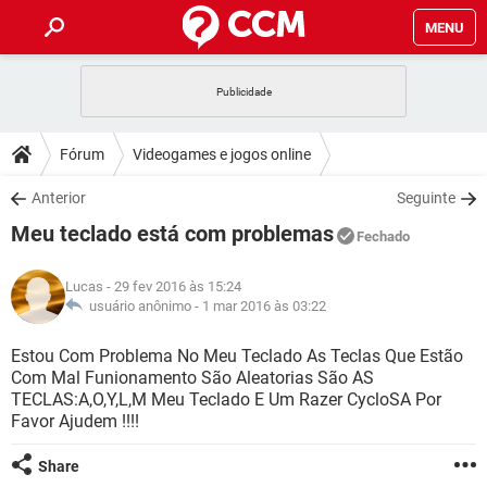
MENU
INÍCIO
JOGOS
WHATSAPP
DICAS
Fórum
Videogames e jogos online
CELULAR
FACEBOOK
JOGOS
WHATSAPP
DOWNLOADS
Anterior
Seguinte
OUTLOOK
EXCEL
CELULAR
FACEBOOK
Meu teclado está com problemas
INSTAGRAM
JOGOS
GMAIL
WHATSAPP
Fechado
FÓRUM
OUTLOOK
EXCEL
GUIA DE COMPRAS
CELULAR
FACEBOOK
Lucas
- 29 fev 2016 às 15:24
INSTAGRAM
JOGOS
GMAIL
WHATSAPP
GLOSSÁRIO
usuário anônimo -
1 mar 2016 às 03:22
OUTLOOK
EXCEL
GUIA DE COMPRAS
CELULAR
FACEBOOK
INSTAGRAM
JOGOS
GMAIL
WHATSAPP
Estou Com Problema No Meu Teclado As Teclas Que Estão
OUTLOOK
EXCEL
Com Mal Funionamento São Aleatorias São AS
GUIA DE COMPRAS
CELULAR
FACEBOOK
TECLAS:A,O,Y,L,M Meu Teclado E Um Razer CycloSA Por
INSTAGRAM
GMAIL
Favor Ajudem !!!!
OUTLOOK
EXCEL
GUIA DE COMPRAS
INSTAGRAM
GMAIL
Share