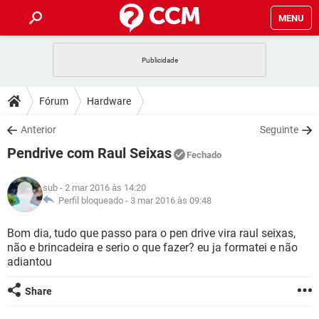
MENU
INÍCIO
JOGOS
WHATSAPP
DICAS
Fórum
Hardware
CELULAR
FACEBOOK
JOGOS
WHATSAPP
DOWNLOADS
Anterior
Seguinte
OUTLOOK
EXCEL
CELULAR
FACEBOOK
Pendrive com Raul Seixas
INSTAGRAM
JOGOS
GMAIL
WHATSAPP
Fechado
FÓRUM
OUTLOOK
EXCEL
GUIA DE COMPRAS
CELULAR
FACEBOOK
sub
- 2 mar 2016 às 14:20
INSTAGRAM
JOGOS
GMAIL
WHATSAPP
GLOSSÁRIO
Perfil bloqueado -
3 mar 2016 às 09:48
OUTLOOK
EXCEL
GUIA DE COMPRAS
CELULAR
FACEBOOK
INSTAGRAM
JOGOS
GMAIL
WHATSAPP
Bom dia, tudo que passo para o pen drive vira raul seixas,
OUTLOOK
EXCEL
não e brincadeira e serio o que fazer? eu ja formatei e não
GUIA DE COMPRAS
CELULAR
FACEBOOK
adiantou
INSTAGRAM
GMAIL
OUTLOOK
EXCEL
GUIA DE COMPRAS
Share
INSTAGRAM
GMAIL