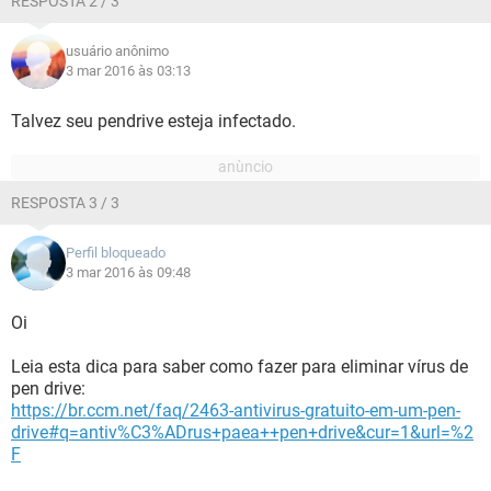
RESPOSTA 2 / 3
usuário anônimo
3 mar 2016 às 03:13
Talvez seu pendrive esteja infectado.
RESPOSTA 3 / 3
Perfil bloqueado
3 mar 2016 às 09:48
Oi
Leia esta dica para saber como fazer para eliminar vírus de
pen drive:
https://br.ccm.net/faq/2463-antivirus-gratuito-em-um-pen-
drive#q=antiv%C3%ADrus+paea++pen+drive&cur=1&url=%2
F