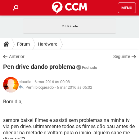
MENU
INÍCIO
JOGOS
WHATSAPP
DICAS
Fórum
Hardware
CELULAR
FACEBOOK
JOGOS
WHATSAPP
DOWNLOADS
Anterior
Seguinte
OUTLOOK
EXCEL
CELULAR
FACEBOOK
Pen drive dando problema
INSTAGRAM
JOGOS
GMAIL
WHATSAPP
Fechado
FÓRUM
OUTLOOK
EXCEL
GUIA DE COMPRAS
CELULAR
FACEBOOK
claudia
- 6 mar 2016 às 00:08
INSTAGRAM
JOGOS
GMAIL
WHATSAPP
GLOSSÁRIO
Perfil bloqueado -
6 mar 2016 às 05:02
OUTLOOK
EXCEL
GUIA DE COMPRAS
CELULAR
FACEBOOK
INSTAGRAM
JOGOS
GMAIL
WHATSAPP
Bom dia,
OUTLOOK
EXCEL
GUIA DE COMPRAS
CELULAR
FACEBOOK
INSTAGRAM
GMAIL
sempre baixei filmes e assisti sem problemas na minha tv
OUTLOOK
EXCEL
GUIA DE COMPRAS
via pen drive. ultimamente todos os filmes dão pau antes de
INSTAGRAM
GMAIL
chegar na metade e voltam para o início. alguém sabe me
dizer pq??