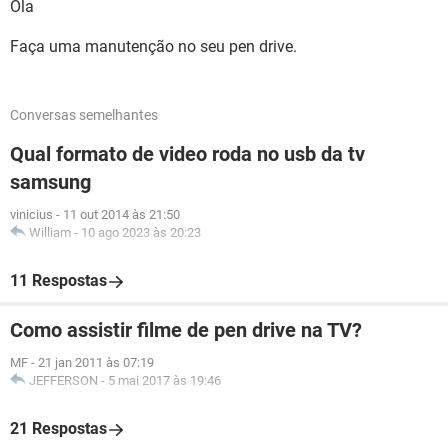
Ola
Faça uma manutenção no seu pen drive.
Conversas semelhantes
Qual formato de video roda no usb da tv
samsung
vinicius
-
11 out 2014 às 21:50
William
-
10 ago 2023 às 20:23
11 Respostas
Como assistir filme de pen drive na TV?
MF
-
21 jan 2011 às 07:19
JEFFERSON
-
5 mai 2017 às 19:46
21 Respostas