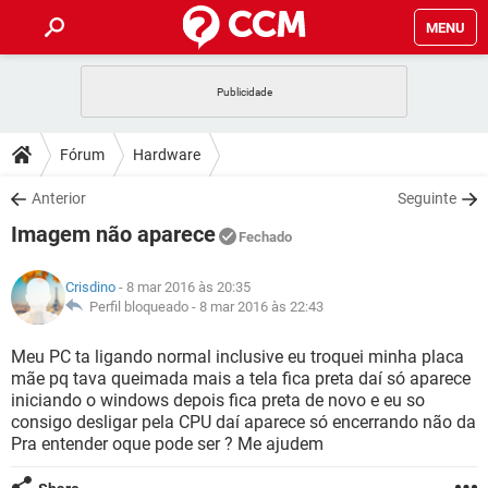
MENU
INÍCIO
JOGOS
WHATSAPP
DICAS
Fórum
Hardware
CELULAR
FACEBOOK
JOGOS
WHATSAPP
DOWNLOADS
Anterior
Seguinte
OUTLOOK
EXCEL
CELULAR
FACEBOOK
Imagem não aparece
INSTAGRAM
JOGOS
GMAIL
WHATSAPP
Fechado
FÓRUM
OUTLOOK
EXCEL
GUIA DE COMPRAS
CELULAR
FACEBOOK
Crisdino
- 8 mar 2016 às 20:35
INSTAGRAM
JOGOS
GMAIL
WHATSAPP
GLOSSÁRIO
Perfil bloqueado -
8 mar 2016 às 22:43
OUTLOOK
EXCEL
GUIA DE COMPRAS
CELULAR
FACEBOOK
INSTAGRAM
JOGOS
GMAIL
WHATSAPP
Meu PC ta ligando normal inclusive eu troquei minha placa
OUTLOOK
EXCEL
mãe pq tava queimada mais a tela fica preta daí só aparece
GUIA DE COMPRAS
CELULAR
FACEBOOK
iniciando o windows depois fica preta de novo e eu so
INSTAGRAM
GMAIL
consigo desligar pela CPU daí aparece só encerrando não da
OUTLOOK
EXCEL
GUIA DE COMPRAS
Pra entender oque pode ser ? Me ajudem
INSTAGRAM
GMAIL