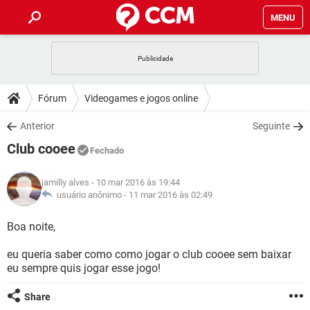
MENU
INÍCIO
JOGOS
WHATSAPP
DICAS
Fórum
Videogames e jogos online
CELULAR
FACEBOOK
JOGOS
WHATSAPP
DOWNLOADS
Anterior
Seguinte
OUTLOOK
EXCEL
CELULAR
FACEBOOK
Club cooee
INSTAGRAM
JOGOS
GMAIL
WHATSAPP
Fechado
FÓRUM
OUTLOOK
EXCEL
GUIA DE COMPRAS
CELULAR
FACEBOOK
jamilly alves
- 10 mar 2016 às 19:44
INSTAGRAM
JOGOS
GMAIL
WHATSAPP
GLOSSÁRIO
usuário anônimo -
11 mar 2016 às 02:49
OUTLOOK
EXCEL
GUIA DE COMPRAS
CELULAR
FACEBOOK
INSTAGRAM
JOGOS
GMAIL
WHATSAPP
Boa noite,
OUTLOOK
EXCEL
GUIA DE COMPRAS
CELULAR
FACEBOOK
eu queria saber como como jogar o club cooee sem baixar
INSTAGRAM
GMAIL
eu sempre quis jogar esse jogo!
OUTLOOK
EXCEL
GUIA DE COMPRAS
INSTAGRAM
GMAIL
Share