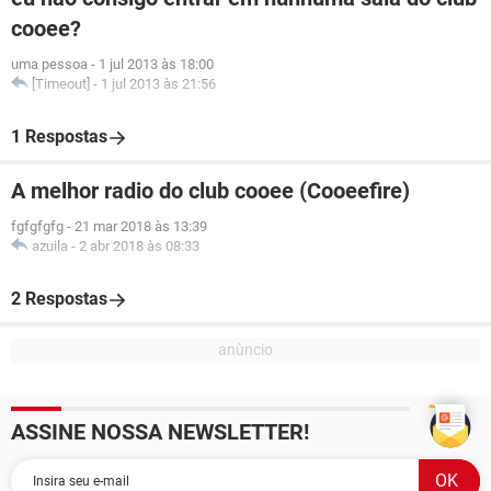
cooee?
uma pessoa
-
1 jul 2013 às 18:00
[Timeout]
-
1 jul 2013 às 21:56
1 Respostas
A melhor radio do club cooee (Cooeefire)
fgfgfgfg
-
21 mar 2018 às 13:39
azuila
-
2 abr 2018 às 08:33
2 Respostas
ASSINE NOSSA NEWSLETTER!