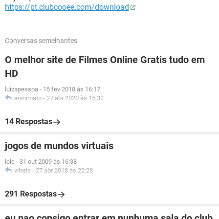
https://pt.clubcooee.com/download
Conversas semelhantes
O melhor site de Filmes Online Gratis tudo em
HD
luizapessoa
-
15 fev 2018 às 16:17
aninimato
-
27 abr 2020 às 15:32
14 Respostas
jogos de mundos virtuais
lele
-
31 out 2009 às 16:38
vitoria
-
27 abr 2018 às 22:28
291 Respostas
eu nao consigo entrar em nunhuma sala do club