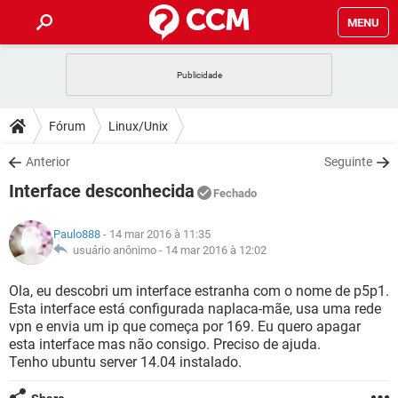
MENU
INÍCIO
JOGOS
WHATSAPP
DICAS
Fórum
Linux/Unix
CELULAR
FACEBOOK
JOGOS
WHATSAPP
DOWNLOADS
Anterior
Seguinte
OUTLOOK
EXCEL
CELULAR
FACEBOOK
Interface desconhecida
INSTAGRAM
JOGOS
GMAIL
WHATSAPP
Fechado
FÓRUM
OUTLOOK
EXCEL
GUIA DE COMPRAS
CELULAR
FACEBOOK
Paulo888
- 14 mar 2016 à 11:35
INSTAGRAM
JOGOS
GMAIL
WHATSAPP
GLOSSÁRIO
usuário anônimo -
14 mar 2016 à 12:02
OUTLOOK
EXCEL
GUIA DE COMPRAS
CELULAR
FACEBOOK
INSTAGRAM
JOGOS
GMAIL
WHATSAPP
Ola, eu descobri um interface estranha com o nome de p5p1.
OUTLOOK
EXCEL
Esta interface está configurada naplaca-mãe, usa uma rede
GUIA DE COMPRAS
CELULAR
FACEBOOK
vpn e envia um ip que começa por 169. Eu quero apagar
INSTAGRAM
GMAIL
esta interface mas não consigo. Preciso de ajuda.
OUTLOOK
EXCEL
GUIA DE COMPRAS
Tenho ubuntu server 14.04 instalado.
INSTAGRAM
GMAIL