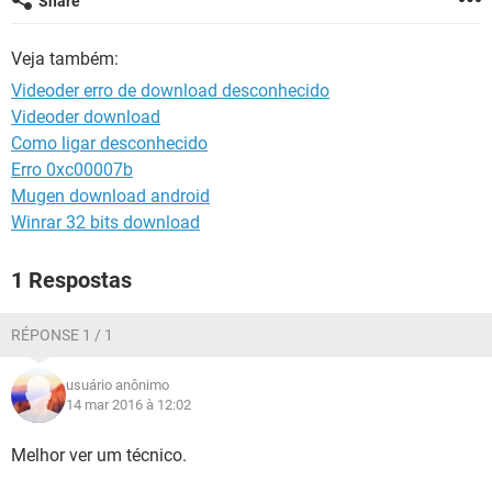
Share
GUIA DE COMPRAS
Veja também:
Videoder erro de download desconhecido
Videoder download
Como ligar desconhecido
Erro 0xc00007b
Mugen download android
Winrar 32 bits download
1 Respostas
RÉPONSE 1 / 1
usuário anônimo
14 mar 2016 à 12:02
Melhor ver um técnico.