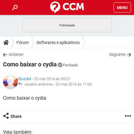
MENU
INÍCIO
JOGOS
WHATSAPP
DICAS
Fórum
Softwares e aplicativos
CELULAR
FACEBOOK
JOGOS
WHATSAPP
DOWNLOADS
Anterior
Seguinte
OUTLOOK
EXCEL
CELULAR
FACEBOOK
Como baixar o cydia
INSTAGRAM
JOGOS
GMAIL
WHATSAPP
Fechado
FÓRUM
OUTLOOK
EXCEL
GUIA DE COMPRAS
CELULAR
FACEBOOK
flavio84
- 22 mar 2016 às 09:21
INSTAGRAM
JOGOS
GMAIL
WHATSAPP
GLOSSÁRIO
usuário anônimo -
22 mar 2016 às 11:06
OUTLOOK
EXCEL
GUIA DE COMPRAS
CELULAR
FACEBOOK
INSTAGRAM
JOGOS
GMAIL
WHATSAPP
Como baixar o cydia
OUTLOOK
EXCEL
GUIA DE COMPRAS
CELULAR
FACEBOOK
INSTAGRAM
GMAIL
OUTLOOK
EXCEL
Share
GUIA DE COMPRAS
INSTAGRAM
GMAIL
Veja também: