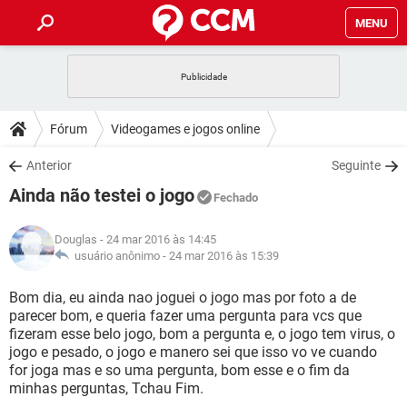
MENU
INÍCIO
JOGOS
WHATSAPP
DICAS
Fórum
Videogames e jogos online
CELULAR
FACEBOOK
JOGOS
WHATSAPP
DOWNLOADS
Anterior
Seguinte
OUTLOOK
EXCEL
CELULAR
FACEBOOK
Ainda não testei o jogo
INSTAGRAM
JOGOS
GMAIL
WHATSAPP
Fechado
FÓRUM
OUTLOOK
EXCEL
GUIA DE COMPRAS
CELULAR
FACEBOOK
Douglas
- 24 mar 2016 às 14:45
INSTAGRAM
JOGOS
GMAIL
WHATSAPP
GLOSSÁRIO
usuário anônimo -
24 mar 2016 às 15:39
OUTLOOK
EXCEL
GUIA DE COMPRAS
CELULAR
FACEBOOK
INSTAGRAM
JOGOS
GMAIL
WHATSAPP
Bom dia, eu ainda nao joguei o jogo mas por foto a de
OUTLOOK
EXCEL
parecer bom, e queria fazer uma pergunta para vcs que
GUIA DE COMPRAS
CELULAR
FACEBOOK
fizeram esse belo jogo, bom a pergunta e, o jogo tem virus, o
INSTAGRAM
GMAIL
jogo e pesado, o jogo e manero sei que isso vo ve cuando
OUTLOOK
EXCEL
GUIA DE COMPRAS
for joga mas e so uma pergunta, bom esse e o fim da
INSTAGRAM
GMAIL
minhas perguntas, Tchau Fim.