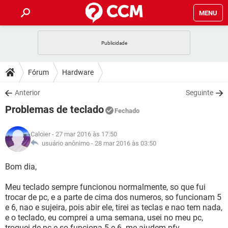
MENU
INÍCIO
JOGOS
WHATSAPP
DICAS
Fórum
Hardware
CELULAR
FACEBOOK
JOGOS
WHATSAPP
DOWNLOADS
Anterior
Seguinte
OUTLOOK
EXCEL
CELULAR
FACEBOOK
Problemas de teclado
INSTAGRAM
JOGOS
GMAIL
WHATSAPP
Fechado
FÓRUM
OUTLOOK
EXCEL
GUIA DE COMPRAS
CELULAR
FACEBOOK
Caloier
- 27 mar 2016 às 17:50
INSTAGRAM
JOGOS
GMAIL
WHATSAPP
GLOSSÁRIO
usuário anônimo -
28 mar 2016 às 03:50
OUTLOOK
EXCEL
GUIA DE COMPRAS
CELULAR
FACEBOOK
INSTAGRAM
JOGOS
GMAIL
WHATSAPP
Bom dia,
OUTLOOK
EXCEL
GUIA DE COMPRAS
CELULAR
FACEBOOK
Meu teclado sempre funcionou normalmente, so que fui
INSTAGRAM
GMAIL
trocar de pc, e a parte de cima dos numeros, so funcionam 5
OUTLOOK
EXCEL
GUIA DE COMPRAS
e 6, nao e sujeira, pois abir ele, tirei as teclas e nao tem nada,
INSTAGRAM
GMAIL
e o teclado, eu comprei a uma semana, usei no meu pc,
troquei de pc e so funciona 5 e 6. me ajudem pfv