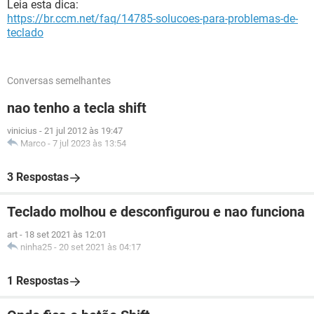
Leia esta dica:
https://br.ccm.net/faq/14785-solucoes-para-problemas-de-
teclado
Conversas semelhantes
nao tenho a tecla shift
vinicius
-
21 jul 2012 às 19:47
Marco
-
7 jul 2023 às 13:54
3 Respostas
Teclado molhou e desconfigurou e nao funciona
art
-
18 set 2021 às 12:01
ninha25
-
20 set 2021 às 04:17
1 Respostas