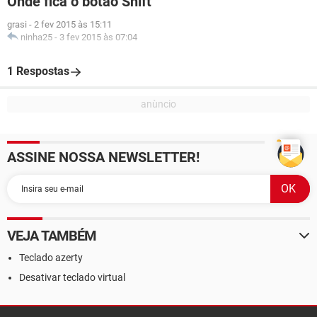
Onde fica o botão Shift
grasi
-
2 fev 2015 às 15:11
ninha25
-
3 fev 2015 às 07:04
1 Respostas
ASSINE NOSSA NEWSLETTER!
VEJA TAMBÉM
Teclado azerty
Desativar teclado virtual