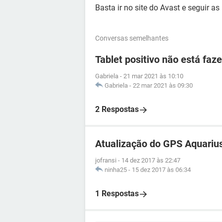
Basta ir no site do Avast e seguir as
Conversas semelhantes
Tablet positivo não está faz
Gabriela
-
21 mar 2021 às 10:10
Gabriela
-
22 mar 2021 às 09:30
2 Respostas
Atualização do GPS Aquariu
jofransi
-
14 dez 2017 às 22:47
ninha25
-
15 dez 2017 às 06:34
1 Respostas