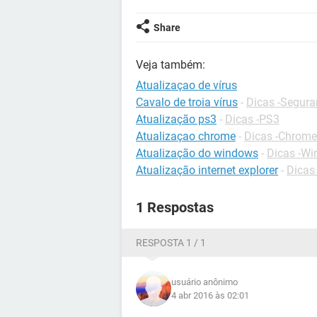
Share
Veja também:
Atualizaçao de vírus
Cavalo de troia vírus
-
Dicas -Segur
Atualização ps3
-
Dicas -PS3
Atualizaçao chrome
-
Dicas -Chrome
Atualização do windows
-
Dicas -W
Atualização internet explorer
-
Dicas 
1 Respostas
RESPOSTA 1 / 1
usuário anônimo
4 abr 2016 às 02:01