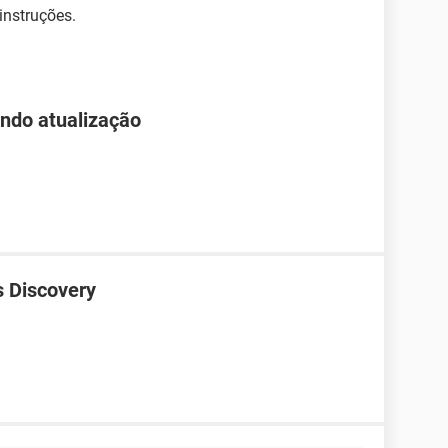
 instruções.
endo atualização
s Discovery