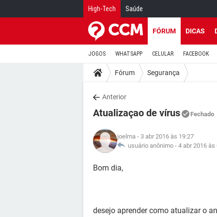
High-Tech
Saúde
FÓRUM
DICAS
JOGOS
WHATSAPP
CELULAR
FACEBOOK
Fórum
Segurança
Anterior
Atualizaçao de vírus
Fechado
joelma
- 3 abr 2016 às 19:27
usuário anônimo -
4 abr 2016 às
Bom dia,
desejo aprender como atualizar o an