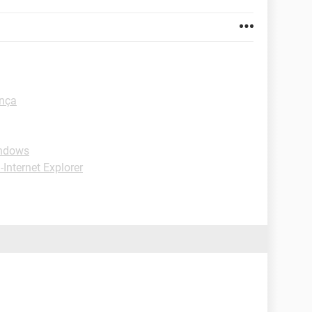
ança
indows
-Internet Explorer