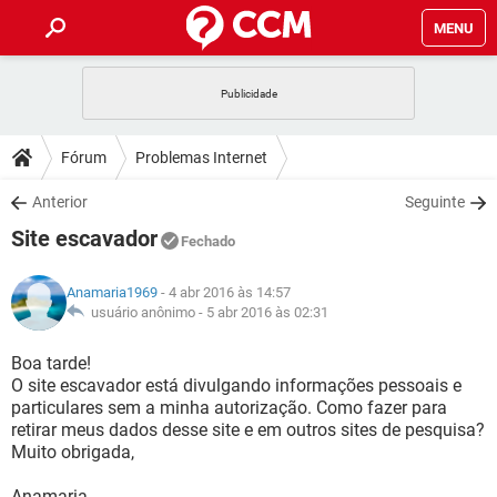
MENU
INÍCIO
JOGOS
WHATSAPP
DICAS
Fórum
Problemas Internet
CELULAR
FACEBOOK
JOGOS
WHATSAPP
DOWNLOADS
Anterior
Seguinte
OUTLOOK
EXCEL
CELULAR
FACEBOOK
Site escavador
INSTAGRAM
JOGOS
GMAIL
WHATSAPP
Fechado
FÓRUM
OUTLOOK
EXCEL
GUIA DE COMPRAS
CELULAR
FACEBOOK
Anamaria1969
- 4 abr 2016 às 14:57
INSTAGRAM
JOGOS
GMAIL
WHATSAPP
GLOSSÁRIO
usuário anônimo -
5 abr 2016 às 02:31
OUTLOOK
EXCEL
GUIA DE COMPRAS
CELULAR
FACEBOOK
INSTAGRAM
JOGOS
GMAIL
WHATSAPP
Boa tarde!
OUTLOOK
EXCEL
O site escavador está divulgando informações pessoais e
GUIA DE COMPRAS
CELULAR
FACEBOOK
particulares sem a minha autorização. Como fazer para
INSTAGRAM
GMAIL
retirar meus dados desse site e em outros sites de pesquisa?
OUTLOOK
EXCEL
GUIA DE COMPRAS
Muito obrigada,
INSTAGRAM
GMAIL
Anamaria