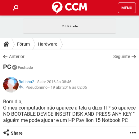
MENU
INÍCIO
JOGOS
WHATSAPP
DICAS
Fórum
Hardware
CELULAR
FACEBOOK
JOGOS
WHATSAPP
DOWNLOADS
Anterior
Seguinte
OUTLOOK
EXCEL
CELULAR
FACEBOOK
PC
INSTAGRAM
JOGOS
GMAIL
WHATSAPP
Fechado
FÓRUM
OUTLOOK
EXCEL
GUIA DE COMPRAS
CELULAR
FACEBOOK
Ratinha2
- 8 abr 2016 às 08:46
INSTAGRAM
JOGOS
GMAIL
WHATSAPP
GLOSSÁRIO
Pseudônimo -
19 abr 2016 às 02:05
OUTLOOK
EXCEL
GUIA DE COMPRAS
CELULAR
FACEBOOK
INSTAGRAM
JOGOS
GMAIL
WHATSAPP
Bom dia,
OUTLOOK
EXCEL
O meu computador não aparece a tela a dizer HP só aparece
GUIA DE COMPRAS
CELULAR
FACEBOOK
NO BOOTABLE DEVICE INSERT DISK AND PRESS ANY KEY "
INSTAGRAM
GMAIL
alguém me pode ajudar e um HP Pavilion 15 Notbook PC
OUTLOOK
EXCEL
GUIA DE COMPRAS
INSTAGRAM
GMAIL
Share