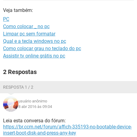
GUIA DE COMPRAS
Veja também:
PC
Como colocar _ no pc
Limpar pc sem formatar
Qual e a tecla windows no pc
Como colocar grau no teclado do pc
Assistir tv online grátis no pc
2 Respostas
RESPOSTA 1 / 2
usuário anônimo
8 abr 2016 às 09:04
Leia esta conversa do fórum:
https://br.ccm.net/forum/affich-335193-no-bootable-device-
insert-boot-disk-and-press-any-key