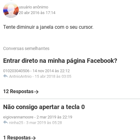
usuário anônimo
20 abr 2016 às 17:14
Tente diminuir a janela com o seu cursor.
Conversas semelhantes
Entrar direto na minha página Facebook?
010203040506
-
14 nov 2014 às 22:12
AntnioAntnio
-
15 abr 2018 às 03:05
12 Respostas
Não consigo apertar a tecla 0
eigiovannamoore
-
2 mar 2019 às 22:19
ninha25
-
3 mar 2019 às 05:28
1 Respostas