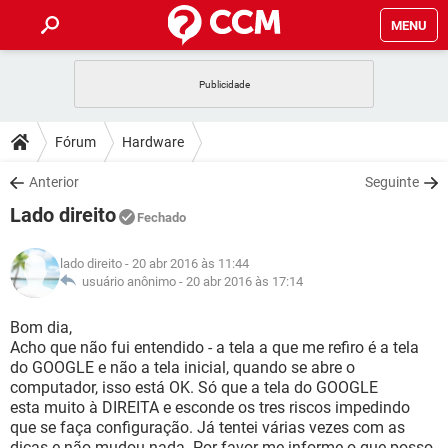
MENU
INÍCIO
JOGOS
WHATSAPP
DICAS
Fórum
Hardware
CELULAR
FACEBOOK
JOGOS
WHATSAPP
DOWNLOADS
Anterior
Seguinte
OUTLOOK
EXCEL
CELULAR
FACEBOOK
Lado direito
INSTAGRAM
JOGOS
GMAIL
WHATSAPP
Fechado
FÓRUM
OUTLOOK
EXCEL
GUIA DE COMPRAS
CELULAR
FACEBOOK
lado direito
- 20 abr 2016 às 11:44
INSTAGRAM
JOGOS
GMAIL
WHATSAPP
GLOSSÁRIO
usuário anônimo -
20 abr 2016 às 17:14
OUTLOOK
EXCEL
GUIA DE COMPRAS
CELULAR
FACEBOOK
INSTAGRAM
JOGOS
GMAIL
WHATSAPP
Bom dia,
OUTLOOK
EXCEL
Acho que não fui entendido - a tela a que me refiro é a tela
GUIA DE COMPRAS
CELULAR
FACEBOOK
do GOOGLE e não a tela inicial, quando se abre o
INSTAGRAM
GMAIL
computador, isso está OK. Só que a tela do GOOGLE
OUTLOOK
EXCEL
GUIA DE COMPRAS
esta muito à DIREITA e esconde os tres riscos impedindo
INSTAGRAM
GMAIL
que se faça configuração. Já tentei várias vezes com as
dicas e não mudou nada. Por favor me informe o que posso