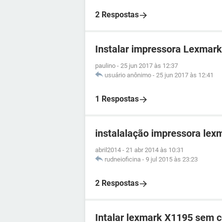
2 Respostas
Instalar impressora Lexmar
paulino
-
25 jun 2017 às 12:37
usuário anônimo
-
25 jun 2017 às 12:41
1 Respostas
instalalação impressora lex
abril2014
-
21 abr 2014 às 10:31
rudneioficina
-
9 jul 2015 às 23:23
2 Respostas
Intalar lexmark X1195 sem 