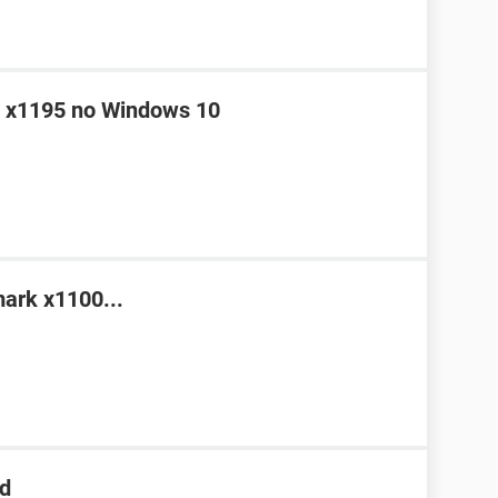
k x1195 no Windows 10
mark x1100...
cd