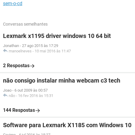
sem-o-cd
Conversas semelhantes
Lexmark x1195 driver windows 10 64 bit
Jonathan
-
27 ago 2015 às 17:29
manoelneves
-
10 mai 2016 às 11:47
2 Respostas
não consigo instalar minha webcam c3 tech
Joao
-
6 out 2009 às 00:57
não
-
16 fev 2016 às 15:31
144 Respostas
Software para Lexmark X1185 com Windows 10
Cavimo
-
4 jul 2016 às 15:27