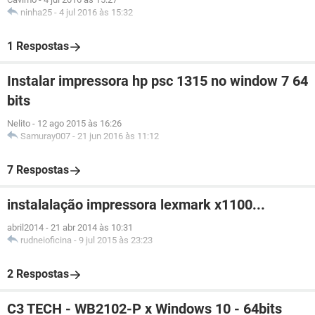
ninha25
-
4 jul 2016 às 15:32
1 Respostas
Instalar impressora hp psc 1315 no window 7 64
bits
Nelito
-
12 ago 2015 às 16:26
Samuray007
-
21 jun 2016 às 11:12
7 Respostas
instalalação impressora lexmark x1100...
abril2014
-
21 abr 2014 às 10:31
rudneioficina
-
9 jul 2015 às 23:23
2 Respostas
C3 TECH - WB2102-P x Windows 10 - 64bits