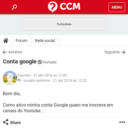
MENU
INÍCIO
JOGOS
WHATSAPP
DICAS
Fórum
Rede social
CELULAR
FACEBOOK
JOGOS
WHATSAPP
DOWNLOADS
Anterior
Seguinte
OUTLOOK
EXCEL
CELULAR
FACEBOOK
Conta google
INSTAGRAM
JOGOS
GMAIL
WHATSAPP
Fechado
FÓRUM
OUTLOOK
EXCEL
GUIA DE COMPRAS
CELULAR
FACEBOOK
Yasmim
- 21 abr 2016 às 11:09
INSTAGRAM
JOGOS
GMAIL
WHATSAPP
GLOSSÁRIO
usuário anônimo -
21 abr 2016 às 12:25
OUTLOOK
EXCEL
GUIA DE COMPRAS
CELULAR
FACEBOOK
INSTAGRAM
JOGOS
GMAIL
WHATSAPP
Bom dia,
OUTLOOK
EXCEL
GUIA DE COMPRAS
CELULAR
FACEBOOK
Como ativo minha conta Google quero me inscreve em
INSTAGRAM
GMAIL
canais do Youtube...
OUTLOOK
EXCEL
GUIA DE COMPRAS
INSTAGRAM
GMAIL
Share