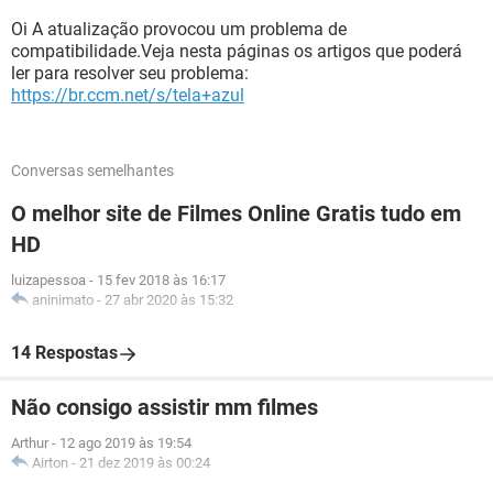
Oi A atualização provocou um problema de
compatibilidade.Veja nesta páginas os artigos que poderá
ler para resolver seu problema:
https://br.ccm.net/s/tela+azul
Conversas semelhantes
O melhor site de Filmes Online Gratis tudo em
HD
luizapessoa
-
15 fev 2018 às 16:17
aninimato
-
27 abr 2020 às 15:32
14 Respostas
Não consigo assistir mm filmes
Arthur
-
12 ago 2019 às 19:54
Airton
-
21 dez 2019 às 00:24