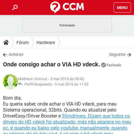
MENU
INÍCIO
JOGOS
WHATSAPP
DICAS
Fórum
Hardware
CELULAR
FACEBOOK
JOGOS
WHATSAPP
DOWNLOADS
Anterior
Seguinte
OUTLOOK
EXCEL
CELULAR
FACEBOOK
Onde consigo achar o VIA HD vdeck.
INSTAGRAM
JOGOS
GMAIL
WHATSAPP
Fechado
FÓRUM
OUTLOOK
EXCEL
GUIA DE COMPRAS
CELULAR
FACEBOOK
Matheus Vinicius
- 5 mai 2016 às 09:42
INSTAGRAM
JOGOS
GMAIL
WHATSAPP
GLOSSÁRIO
Perfil bloqueado -
5 mai 2016 às 11:02
OUTLOOK
EXCEL
GUIA DE COMPRAS
CELULAR
FACEBOOK
INSTAGRAM
JOGOS
GMAIL
WHATSAPP
Bom dia,
OUTLOOK
EXCEL
Eu queria saber, onde achar o VIA HD vdeck, para meu
GUIA DE COMPRAS
CELULAR
FACEBOOK
Sistema operacional, 32bits. Quando eu atualizei pelo
INSTAGRAM
GMAIL
DriverEasy/Driver Booster e
Slimdrivers. Dizem que todos os
OUTLOOK
EXCEL
GUIA DE COMPRAS
drivers do HD vdeck foi atualizado, más não aparece no meu
INSTAGRAM
GMAIL
pc. é quando eu baixo pelo youtube, manualmente, quando
eu reinicio ele da tela azul, é só com o hd vdeck meu