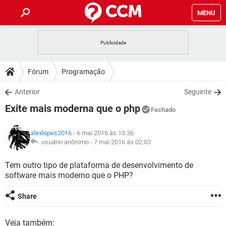
MENU
INÍCIO
JOGOS
WHATSAPP
DICAS
Fórum
Programação
CELULAR
FACEBOOK
JOGOS
WHATSAPP
DOWNLOADS
Anterior
Seguinte
OUTLOOK
EXCEL
CELULAR
FACEBOOK
Exite mais moderna que o php
INSTAGRAM
JOGOS
GMAIL
WHATSAPP
Fechado
FÓRUM
OUTLOOK
EXCEL
GUIA DE COMPRAS
CELULAR
FACEBOOK
alexlopes2016
- 6 mai 2016 às 13:36
INSTAGRAM
JOGOS
GMAIL
WHATSAPP
GLOSSÁRIO
usuário anônimo -
7 mai 2016 às 02:03
OUTLOOK
EXCEL
GUIA DE COMPRAS
CELULAR
FACEBOOK
INSTAGRAM
JOGOS
GMAIL
WHATSAPP
Tem outro tipo de plataforma de desenvolvimento de
OUTLOOK
EXCEL
software mais moderno que o PHP?
GUIA DE COMPRAS
CELULAR
FACEBOOK
INSTAGRAM
GMAIL
OUTLOOK
EXCEL
Share
GUIA DE COMPRAS
INSTAGRAM
GMAIL
Veja também: