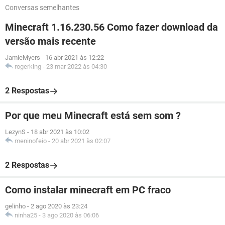
Conversas semelhantes
Minecraft 1.16.230.56 Como fazer download da
versão mais recente
JamieMyers
-
16 abr 2021 às 12:22
rogerking
-
23 mar 2022 às 04:30
2 Respostas
Por que meu Minecraft está sem som ?
LezynS
-
18 abr 2021 às 10:02
meninofeio
-
20 abr 2021 às 02:07
2 Respostas
Como instalar minecraft em PC fraco
gelinho
-
2 ago 2020 às 23:24
ninha25
-
3 ago 2020 às 06:06