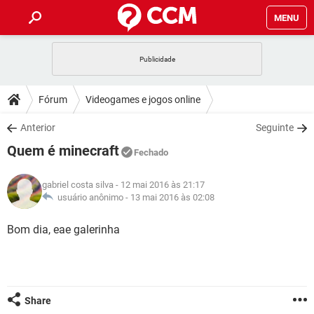
MENU
INÍCIO
JOGOS
WHATSAPP
DICAS
Fórum
Videogames e jogos online
CELULAR
FACEBOOK
JOGOS
WHATSAPP
DOWNLOADS
Anterior
Seguinte
OUTLOOK
EXCEL
CELULAR
FACEBOOK
Quem é minecraft
INSTAGRAM
JOGOS
GMAIL
WHATSAPP
Fechado
FÓRUM
OUTLOOK
EXCEL
GUIA DE COMPRAS
CELULAR
FACEBOOK
gabriel costa silva
- 12 mai 2016 às 21:17
INSTAGRAM
JOGOS
GMAIL
WHATSAPP
GLOSSÁRIO
usuário anônimo -
13 mai 2016 às 02:08
OUTLOOK
EXCEL
GUIA DE COMPRAS
CELULAR
FACEBOOK
INSTAGRAM
JOGOS
GMAIL
WHATSAPP
Bom dia, eae galerinha
OUTLOOK
EXCEL
GUIA DE COMPRAS
CELULAR
FACEBOOK
INSTAGRAM
GMAIL
OUTLOOK
EXCEL
GUIA DE COMPRAS
INSTAGRAM
GMAIL
Share