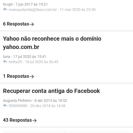
ticopt
-
7 jun 2017 às 19:21
maisqualyvida@ibesr.com.br
-
11 mar 2020 às 22:43
6 Respostas
Yahoo não reconhece mais o domínio
yahoo.com.br
luna
-
17 jul 2020 às 15:41
ninha25
-
18 jul 2020 às 06:45
1 Respostas
Recuperar conta antiga do Facebook
Augusta Pinheiro
-
8 abr 2013 às 18:52
509090880
-
20 dez 2018 às 16:06
43 Respostas