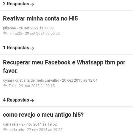
2 Respostas
Reativar minha conta no Hi5
julianne
-
28 set 2021 às 11:37
ninha25
-
29 set 2021 às 05:52
1 Respostas
Recuperar meu Facebook e Whatsapp tbm por
favor.
cynara cristiana de melo carvalho
-
20 dez 2015 às 12:04
Tnia
-
24 mar 2018 às 09:15
4 Respostas
como revejo o meu antigo hi5?
carla reis
-
27 nov 2014 às 19:52
carla reis
-
27 nov 2014 às 19:55