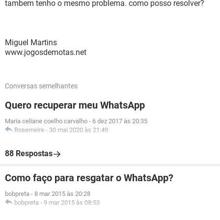
tambem tenho o mesmo problema. como posso resolver?
Miguel Martins
www.jogosdemotas.net
Conversas semelhantes
Quero recuperar meu WhatsApp
Maria celiane coelho carvalho
-
6 dez 2017 às 20:35
Rosemeire
-
30 mai 2020 às 21:49
88 Respostas
Como faço para resgatar o WhatsApp?
bobpreta
-
8 mar 2015 às 20:28
bobpreta
-
9 mar 2015 às 08:53