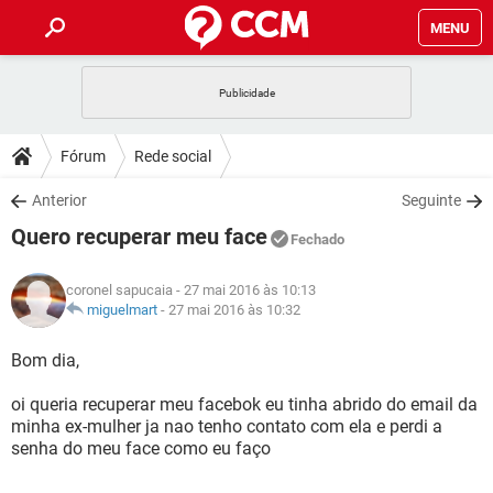
MENU
INÍCIO
JOGOS
WHATSAPP
DICAS
Fórum
Rede social
CELULAR
FACEBOOK
JOGOS
WHATSAPP
DOWNLOADS
Anterior
Seguinte
OUTLOOK
EXCEL
CELULAR
FACEBOOK
Quero recuperar meu face
INSTAGRAM
JOGOS
GMAIL
WHATSAPP
Fechado
FÓRUM
OUTLOOK
EXCEL
GUIA DE COMPRAS
CELULAR
FACEBOOK
coronel sapucaia
- 27 mai 2016 às 10:13
INSTAGRAM
JOGOS
GMAIL
WHATSAPP
GLOSSÁRIO
miguelmart
-
27 mai 2016 às 10:32
OUTLOOK
EXCEL
GUIA DE COMPRAS
CELULAR
FACEBOOK
INSTAGRAM
JOGOS
GMAIL
WHATSAPP
Bom dia,
OUTLOOK
EXCEL
GUIA DE COMPRAS
CELULAR
FACEBOOK
oi queria recuperar meu facebok eu tinha abrido do email da
INSTAGRAM
GMAIL
minha ex-mulher ja nao tenho contato com ela e perdi a
OUTLOOK
EXCEL
GUIA DE COMPRAS
senha do meu face como eu faço
INSTAGRAM
GMAIL