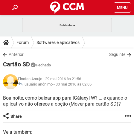
MENU
INÍCIO
JOGOS
WHATSAPP
DICAS
Fórum
Softwares e aplicativos
CELULAR
FACEBOOK
JOGOS
WHATSAPP
DOWNLOADS
Anterior
Seguinte
OUTLOOK
EXCEL
CELULAR
FACEBOOK
Cartão SD
INSTAGRAM
JOGOS
GMAIL
WHATSAPP
Fechado
FÓRUM
OUTLOOK
EXCEL
GUIA DE COMPRAS
CELULAR
FACEBOOK
Elnatan Araujo
- 29 mai 2016 às 21:56
INSTAGRAM
JOGOS
GMAIL
WHATSAPP
GLOSSÁRIO
usuário anônimo -
30 mai 2016 às 02:05
OUTLOOK
EXCEL
GUIA DE COMPRAS
CELULAR
FACEBOOK
INSTAGRAM
JOGOS
GMAIL
WHATSAPP
Boa noite, como baixar app para [Gálaxy] W? ... e quando o
OUTLOOK
EXCEL
aplicativo não oferece a opção (Mover para cartão SD)?
GUIA DE COMPRAS
CELULAR
FACEBOOK
INSTAGRAM
GMAIL
OUTLOOK
EXCEL
Share
GUIA DE COMPRAS
INSTAGRAM
GMAIL
Veja também: