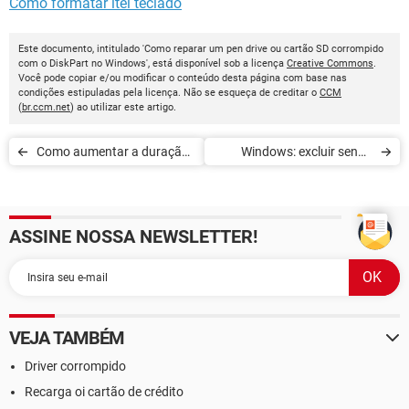
Como formatar itel teclado
Este documento, intitulado 'Como reparar um pen drive ou cartão SD corrompido
com o DiskPart no Windows', está disponível sob a licença
Creative Commons
.
Você pode copiar e/ou modificar o conteúdo desta página com base nas
condições estipuladas pela licença. Não se esqueça de creditar o
CCM
(
br.ccm.net
) ao utilizar este artigo.
Como aumentar a duração
Windows: excluir senha
da bateria no Windows 10
esquecida
ASSINE NOSSA NEWSLETTER!
VEJA TAMBÉM
Driver corrompido
Recarga oi cartão de crédito