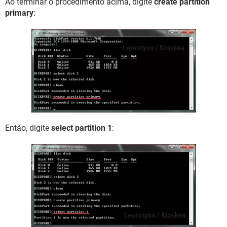
Ao terminar o procedimento acima, digite
create partition
primary
:
Então, digite
select partition 1
: