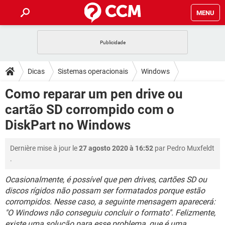
MENU
INÍCIO
JOGOS
WHATSAPP
DICAS
Dicas
Sistemas operacionais
Windows
CELULAR
FACEBOOK
JOGOS
WHATSAPP
DOWNLOADS
Como reparar um pen drive ou
OUTLOOK
EXCEL
CELULAR
FACEBOOK
cartão SD corrompido com o
INSTAGRAM
JOGOS
GMAIL
WHATSAPP
FÓRUM
OUTLOOK
EXCEL
DiskPart no Windows
GUIA DE COMPRAS
CELULAR
FACEBOOK
INSTAGRAM
JOGOS
GMAIL
WHATSAPP
GLOSSÁRIO
OUTLOOK
EXCEL
Dernière mise à jour le
27 agosto 2020 à 16:52
par
Pedro Muxfeldt
GUIA DE COMPRAS
CELULAR
FACEBOOK
.
INSTAGRAM
JOGOS
GMAIL
WHATSAPP
OUTLOOK
EXCEL
GUIA DE COMPRAS
CELULAR
FACEBOOK
Ocasionalmente, é possível que pen drives, cartões SD ou
INSTAGRAM
GMAIL
discos rígidos não possam ser formatados porque estão
OUTLOOK
EXCEL
corrompidos. Nesse caso, a seguinte mensagem aparecerá:
GUIA DE COMPRAS
INSTAGRAM
GMAIL
"O Windows não conseguiu concluir o formato". Felizmente,
existe uma solução para esse problema, que é uma