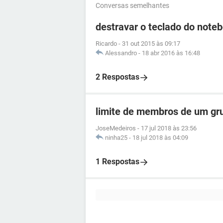
Conversas semelhantes
destravar o teclado do note
Ricardo
-
31 out 2015 às 09:17
Alessandro
-
18 abr 2016 às 16:48
2 Respostas
limite de membros de um gr
JoseMedeiros
-
17 jul 2018 às 23:56
ninha25
-
18 jul 2018 às 04:09
1 Respostas