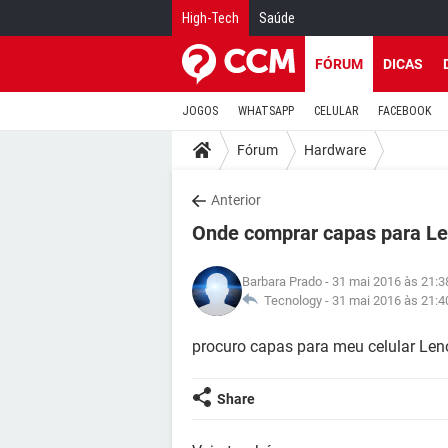
High-Tech
Saúde
FÓRUM
DICAS
JOGOS
WHATSAPP
CELULAR
FACEBOOK
Fórum
Hardware
Anterior
Onde comprar capas para L
Barbara Prado
- 31 mai 2016 às 21:3
Tecnology -
31 mai 2016 às 21:4
procuro capas para meu celular Le
Share