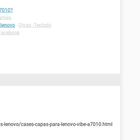
A7010?
games
 lenovo
-
Dicas -Teclado
-Facebook
s-lenovo/cases-capas-para-lenovo-vibe-a7010.html