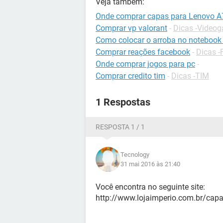
Veja também:
Onde comprar capas para Lenovo 
Comprar vp valorant
-
Dicas -Video
Como colocar o arroba no notebook
Comprar reações facebook
-
Dicas 
Onde comprar jogos para pc
-
Comprar credito tim
-
Dicas -TIM
1 Respostas
RESPOSTA 1 / 1
Tecnology
31 mai 2016 às 21:40
Você encontra no seguinte site:
http://www.lojaimperio.com.br/capa