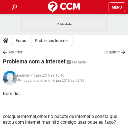
MENU
INÍCIO
JOGOS
WHATSAPP
DICAS
Fórum
Problemas Internet
CELULAR
FACEBOOK
JOGOS
WHATSAPP
DOWNLOADS
Anterior
Seguinte
OUTLOOK
EXCEL
CELULAR
FACEBOOK
Problema com a internet
INSTAGRAM
JOGOS
GMAIL
WHATSAPP
Fechado
FÓRUM
OUTLOOK
EXCEL
GUIA DE COMPRAS
CELULAR
FACEBOOK
Leandrk
- 5 jun 2016 às 15:40
INSTAGRAM
JOGOS
GMAIL
WHATSAPP
GLOSSÁRIO
usuário anônimo -
6 jun 2016 às 02:16
OUTLOOK
EXCEL
GUIA DE COMPRAS
CELULAR
FACEBOOK
INSTAGRAM
JOGOS
GMAIL
WHATSAPP
Bom dia,
OUTLOOK
EXCEL
GUIA DE COMPRAS
CELULAR
FACEBOOK
INSTAGRAM
GMAIL
OUTLOOK
EXCEL
GUIA DE COMPRAS
coloquei internet,olhei no pacote de internet e consta que
INSTAGRAM
GMAIL
estou com internet mas não consigo usar oque eu faço?