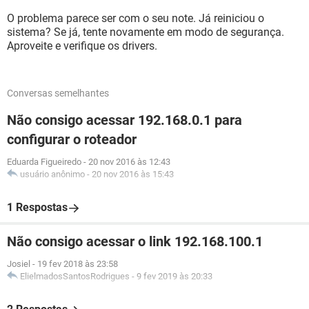
O problema parece ser com o seu note. Já reiniciou o
sistema? Se já, tente novamente em modo de segurança.
Aproveite e verifique os drivers.
Conversas semelhantes
Não consigo acessar 192.168.0.1 para
configurar o roteador
Eduarda Figueiredo
-
20 nov 2016 às 12:43
usuário anônimo
-
20 nov 2016 às 15:43
1 Respostas
Não consigo acessar o link 192.168.100.1
Josiel
-
19 fev 2018 às 23:58
ElielmadosSantosRodrigues
-
9 fev 2019 às 20:33