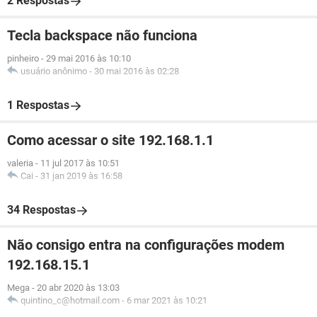
2 Respostas
Tecla backspace não funciona
pinheiro
-
29 mai 2016 às 10:10
usuário anônimo
-
30 mai 2016 às 02:28
1 Respostas
Como acessar o site 192.168.1.1
valeria
-
11 jul 2017 às 10:51
Cai
-
31 jan 2019 às 16:58
34 Respostas
Não consigo entra na configurações modem
192.168.15.1
Mega
-
20 abr 2020 às 13:03
quintino_c@hotmail.com
-
6 mar 2021 às 10:21