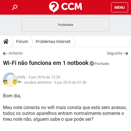
MENU
INÍCIO
JOGOS
WHATSAPP
DICAS
Fórum
Problemas Internet
CELULAR
FACEBOOK
JOGOS
WHATSAPP
DOWNLOADS
Anterior
Seguinte
OUTLOOK
EXCEL
CELULAR
FACEBOOK
Wi-Fi não funciona em 1 notbook
INSTAGRAM
JOGOS
GMAIL
WHATSAPP
Fechado
FÓRUM
OUTLOOK
EXCEL
GUIA DE COMPRAS
CELULAR
FACEBOOK
Kelly
- 5 jun 2016 às 12:35
INSTAGRAM
JOGOS
GMAIL
WHATSAPP
GLOSSÁRIO
usuário anônimo -
6 jun 2016 às 01:56
OUTLOOK
EXCEL
GUIA DE COMPRAS
CELULAR
FACEBOOK
INSTAGRAM
JOGOS
GMAIL
WHATSAPP
Bom dia,
OUTLOOK
EXCEL
GUIA DE COMPRAS
CELULAR
FACEBOOK
Meu note conecta no wifi mais consta que está sem acesso,
INSTAGRAM
GMAIL
todos os outros aparelhos entram normalmente somente o
OUTLOOK
EXCEL
GUIA DE COMPRAS
meu note não, alguem sabe o que pode ser?
INSTAGRAM
GMAIL