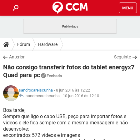
MENU
INÍCIO
JOGOS
WHATSAPP
DICAS
Fórum
Hardware
CELULAR
FACEBOOK
JOGOS
WHATSAPP
DOWNLOADS
Anterior
Seguinte
OUTLOOK
EXCEL
CELULAR
FACEBOOK
Não consigo transferir fotos do tablet energyx7
INSTAGRAM
JOGOS
GMAIL
WHATSAPP
FÓRUM
OUTLOOK
EXCEL
Quad para pc
Fechado
GUIA DE COMPRAS
CELULAR
FACEBOOK
INSTAGRAM
JOGOS
GMAIL
WHATSAPP
GLOSSÁRIO
OUTLOOK
EXCEL
sandrocareiscunha
- 8 jun 2016 às 12:22
GUIA DE COMPRAS
CELULAR
FACEBOOK
sandrocareiscunha -
10 jun 2016 às 12:10
INSTAGRAM
JOGOS
GMAIL
WHATSAPP
OUTLOOK
EXCEL
Boa tarde,
GUIA DE COMPRAS
CELULAR
FACEBOOK
INSTAGRAM
GMAIL
Sempre que ligo o cabo USB, peço para importar fotos e
OUTLOOK
EXCEL
vídeos e ele fica sempre com a mesma mensagem e não
GUIA DE COMPRAS
desenvolve:
INSTAGRAM
GMAIL
encontrados 572 vídeos e imagens