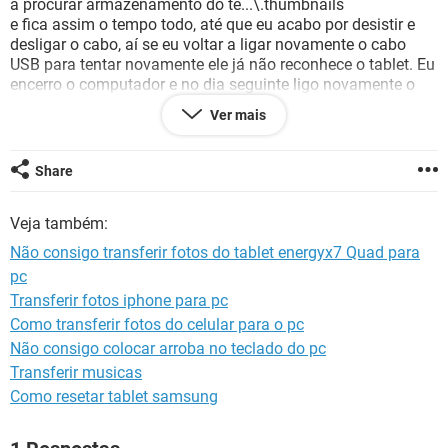
a procurar armazenamento do te...\.thumbnails
GUIA DE COMPRAS
e fica assim o tempo todo, até que eu acabo por desistir e
desligar o cabo, aí se eu voltar a ligar novamente o cabo
USB para tentar novamente ele já não reconhece o tablet. Eu
encerro o computador e no dia seguinte ligo novamente o
cabo USB, ele reconhece novamente o tablet e pergunta o
Ver mais
que eu quero fazer, eu escolho novamente importar fotos e
vídeos e voltamos a ter o mesmo problema
Share
Veja também:
Não consigo transferir fotos do tablet energyx7 Quad para
pc
Transferir fotos iphone para pc
Como transferir fotos do celular para o pc
Não consigo colocar arroba no teclado do pc
Transferir musicas
Como resetar tablet samsung