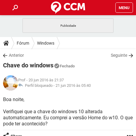
MENU
INÍCIO
JOGOS
WHATSAPP
DICAS
Fórum
Windows
CELULAR
FACEBOOK
JOGOS
WHATSAPP
DOWNLOADS
Anterior
Seguinte
OUTLOOK
EXCEL
CELULAR
FACEBOOK
Chave do windows
INSTAGRAM
JOGOS
GMAIL
WHATSAPP
Fechado
FÓRUM
OUTLOOK
EXCEL
GUIA DE COMPRAS
CELULAR
FACEBOOK
Prof
- 20 jun 2016 às 21:37
INSTAGRAM
JOGOS
GMAIL
WHATSAPP
GLOSSÁRIO
Perfil bloqueado -
21 jun 2016 às 05:40
OUTLOOK
EXCEL
GUIA DE COMPRAS
CELULAR
FACEBOOK
INSTAGRAM
JOGOS
GMAIL
WHATSAPP
Boa noite,
OUTLOOK
EXCEL
GUIA DE COMPRAS
CELULAR
FACEBOOK
Verifiquei que a chave do windows 10 alterada
INSTAGRAM
GMAIL
automaticamente. Eu comprei a versão Home do w10. O que
OUTLOOK
EXCEL
GUIA DE COMPRAS
pode ter acontecido?
INSTAGRAM
GMAIL