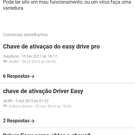
Pode ter sito um mau funcionamento, ou um vírus:faça uma
varredura.
Conversas semelhantes
Chave de ativaçao do easy drive pro
meydson
-
15 fev 2011 às 16:17
Andre
-
28 jul 2014 às 08:34
6 Respostas
chave de ativação Driver Easy
sk3lfi
-
5 out 2013 às 01:22
izidorio dimon
-
22 nov 2014 às 10:04
2 Respostas