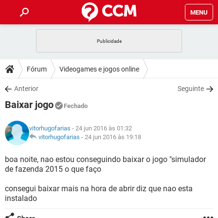
MENU
INÍCIO
JOGOS
WHATSAPP
DICAS
Fórum
Videogames e jogos online
CELULAR
FACEBOOK
JOGOS
WHATSAPP
DOWNLOADS
Anterior
Seguinte
OUTLOOK
EXCEL
CELULAR
FACEBOOK
Baixar jogo
INSTAGRAM
JOGOS
GMAIL
WHATSAPP
Fechado
FÓRUM
OUTLOOK
EXCEL
GUIA DE COMPRAS
CELULAR
FACEBOOK
vitorhugofarias
- 24 jun 2016 às 01:32
INSTAGRAM
JOGOS
GMAIL
WHATSAPP
GLOSSÁRIO
vitorhugofarias
-
24 jun 2016 às 19:18
OUTLOOK
EXCEL
GUIA DE COMPRAS
CELULAR
FACEBOOK
INSTAGRAM
JOGOS
GMAIL
WHATSAPP
boa noite, nao estou conseguindo baixar o jogo "simulador
OUTLOOK
EXCEL
de fazenda 2015 o que faço
GUIA DE COMPRAS
CELULAR
FACEBOOK
INSTAGRAM
GMAIL
consegui baixar mais na hora de abrir diz que nao esta
OUTLOOK
EXCEL
GUIA DE COMPRAS
instalado
INSTAGRAM
GMAIL