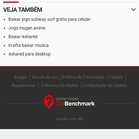
VEJA TAMBÉM
Baixar jogo subway surf grátis para celular
Jogo mugen anime
Baixar 4sharéd
Krafta baixar musica
4shared para desktop
Equipe
Termos de uso
Política de Privacidade
Contato
Regulamento
A Revista Da Mulher
Configuração de cookies
saude.ccm.net