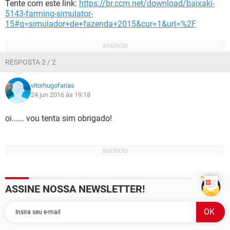
Tente com este link:
https://br.ccm.net/download/baixaki-
5143-farming-simulator-
15#q=simulador+de+fazenda+2015&cur=1&url=%2F
RESPOSTA 2 / 2
vitorhugofarias
24 jun 2016 às 19:18
oi...... vou tenta sim obrigado!
ASSINE NOSSA NEWSLETTER!