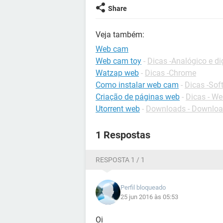
Share
Veja também:
Web cam
Web cam toy
-
Dicas -Analógico e dig
Watzap web
-
Dicas -Chrome
Como instalar web cam
-
Dicas -Sof
Criação de páginas web
-
Dicas - W
Utorrent web
-
Downloads - Downlo
1 Respostas
RESPOSTA 1 / 1
Perfil bloqueado
25 jun 2016 às 05:53
Oi