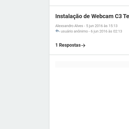
Instalação de Webcam C3 Te
Alexsandro Alves
-
5 jun 2016 às 15:13
usuário anônimo
-
6 jun 2016 às 02:13
1 Respostas