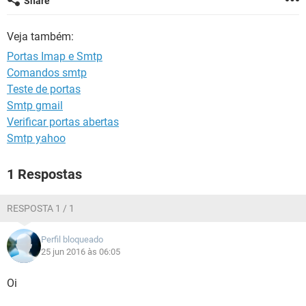
Share
GUIA DE COMPRAS
Veja também:
Portas Imap e Smtp
Comandos smtp
Teste de portas
Smtp gmail
Verificar portas abertas
Smtp yahoo
1 Respostas
RESPOSTA 1 / 1
Perfil bloqueado
25 jun 2016 às 06:05
Oi