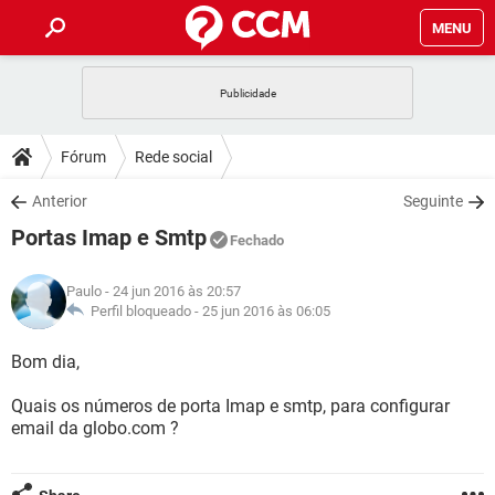
MENU
INÍCIO
JOGOS
WHATSAPP
DICAS
Fórum
Rede social
CELULAR
FACEBOOK
JOGOS
WHATSAPP
DOWNLOADS
Anterior
Seguinte
OUTLOOK
EXCEL
CELULAR
FACEBOOK
Portas Imap e Smtp
INSTAGRAM
JOGOS
GMAIL
WHATSAPP
Fechado
FÓRUM
OUTLOOK
EXCEL
GUIA DE COMPRAS
CELULAR
FACEBOOK
Paulo
- 24 jun 2016 às 20:57
INSTAGRAM
JOGOS
GMAIL
WHATSAPP
GLOSSÁRIO
Perfil bloqueado -
25 jun 2016 às 06:05
OUTLOOK
EXCEL
GUIA DE COMPRAS
CELULAR
FACEBOOK
INSTAGRAM
JOGOS
GMAIL
WHATSAPP
Bom dia,
OUTLOOK
EXCEL
GUIA DE COMPRAS
CELULAR
FACEBOOK
Quais os números de porta Imap e smtp, para configurar
INSTAGRAM
GMAIL
email da globo.com ?
OUTLOOK
EXCEL
GUIA DE COMPRAS
INSTAGRAM
GMAIL