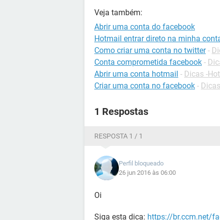
Veja também:
Abrir uma conta do facebook
Hotmail entrar direto na minha cont
Como criar uma conta no twitter
-
Di
Conta comprometida facebook
-
Dic
Abrir uma conta hotmail
-
Dicas -Ho
Criar uma conta no facebook
-
Dicas
1 Respostas
RESPOSTA 1 / 1
Perfil bloqueado
26 jun 2016 às 06:00
Oi
Siga esta dica:
https://br.ccm.net/