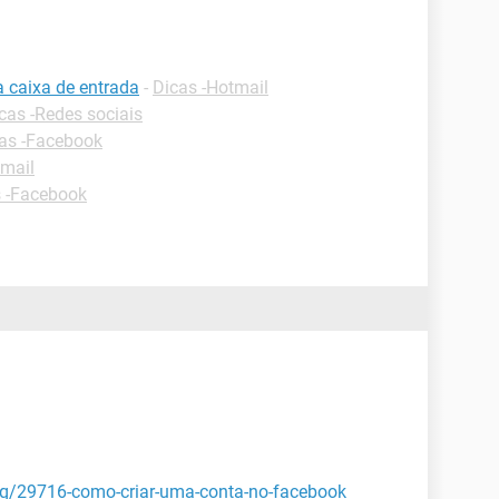
a caixa de entrada
-
Dicas -Hotmail
cas -Redes sociais
as -Facebook
tmail
 -Facebook
faq/29716-como-criar-uma-conta-no-facebook