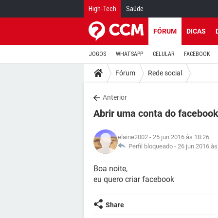
High-Tech
Saúde
FÓRUM
DICAS
JOGOS
WHATSAPP
CELULAR
FACEBOOK
Fórum
Rede social
Anterior
Abrir uma conta do faceboo
elaine2002
- 25 jun 2016 às 18:26
Perfil bloqueado -
26 jun 2016 às
Boa noite,
eu quero criar facebook
Share