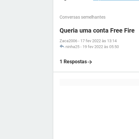
Conversas semelhantes
Queria uma conta Free Fire
Zaca2006
-
17 fev 2022 às 13:14
ninha25
-
19 fev 2022 às 05:50
1 Respostas